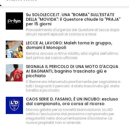
Su SOLOLECCE.IT. UNA "BOMBA" SULL'ESTATE
DELLA "MOVIDA": il Questore chiude la "PRAJA"
per 15 giorni
Provvedimento d'urgenza del Questore di Lecce dopo
alcuni recenti episodi di cronaca e risse
LECCE AL LAVORO: Maleh torna in gruppo,
domani il Monopoli
Berisha ancora a ritmo ridotto, alla vigilia dell'ultimo
test prima del calcio ufficiale
SEGNALA IL PERICOLO DI UNA MOTO D'ACQUA
AI BAGNANTI, bagnino trascinato giù e
picchiato
Il 18enne era intervenuto prontamente per segnalare a
tutti i bagnanti il pericolo: è stato trascinato giù dalla
torretta e picchiato
CAOS SERIE D. FASANO, È UN INCUBO: escluso
dal campionato, ora corsa al ricorso
Doccia gelata per la società biancazzurra: la LND
ratifica l'esclusione dal prossimo campionato per
irregolarità nella documentazione d'iscrizione. La
nuova proprietà non si arrende.