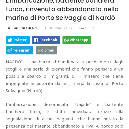
L'imbarcazione, battente bandiera
turca, rinvenuta abbandonata nella
marina di Porto Selvaggio di Nardò
GIORGIO GIANNUZZI
16.06.2026 08:57
1470
1
Twitter
Facebook
Whatsapp
Telegram
Email
NARDO' - Una barca abbandonata a pochi metri dagli
scogli e una serie di elementi che fanno pensare a un
possibile sbarco di migranti. E' il mistero che tiene
impegnate le autorità da ieri, lungo la costa di Porto
Selvaggio (Nardò).
L'imbarcazione, denominata “Najade” e battente
bandiera turca, è stata individuata grazie alla
segnalazione di alcuni bagnanti che hanno notato la
presenza del natante abbandonato a riva. A bordo solo