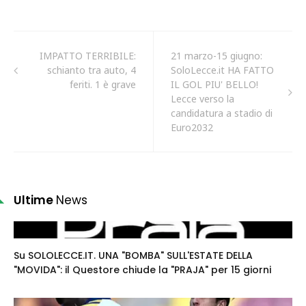
IMPATTO TERRIBILE:
21 marzo-15 giugno:
schianto tra auto, 4
SoloLecce.it HA FATTO
feriti. 1 è grave
IL GOL PIU' BELLO!
Lecce verso la
candidatura a stadio di
Euro2032
Ultime
News
Su SOLOLECCE.IT. UNA "BOMBA" SULL'ESTATE DELLA
"MOVIDA": il Questore chiude la "PRAJA" per 15 giorni