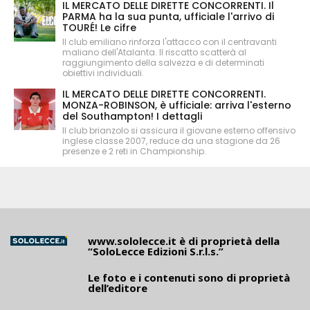
IL MERCATO DELLE DIRETTE CONCORRENTI. Il
PARMA ha la sua punta, ufficiale l'arrivo di
TOURÉ! Le cifre
Il club emiliano rinforza l'attacco con il centravanti
maliano dell'Atalanta. Il riscatto scatterà al
raggiungimento della salvezza e di determinati
obiettivi individuali.
IL MERCATO DELLE DIRETTE CONCORRENTI.
MONZA-ROBINSON, è ufficiale: arriva l'esterno
del Southampton! I dettagli
Il club brianzolo si assicura il giovane esterno offensivo
inglese classe 2007, reduce da una stagione da 26
presenze e 2 reti in Championship.
www.sololecce.it
è di proprietà della
“SoloLecce Edizioni S.r.l.s.”
Le foto e i contenuti sono di proprietà
dell’editore