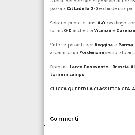
“stella” del mercato di gennaio di Berlu
passa a
Cittadella
2-0
e chiude una part
Solo un punto e uno
0-0
casalingo co
turni),
0-0
anche tra
Vicenza
e
Cosenz
Vittorie pesanti per
Reggina
e
Parma
ai danni di un
Pordenone
sembrato ancor
Domani
Lecce
-
Benevento
,
Brescia
-
A
torna in campo
.
CLICCA QUI PER LA CLASSIFICA GIA
Commenti