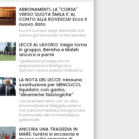
ABBONAMENTI, LA "CORSA"
VERSO QUOTA 5MILA E' AL
CONTO ALLA ROVESCIA! Ecco il
nuovo dato
Ecco il numero degli abbonati che
hanno già rinnovato la loro tessera
LECCE AL LAVORO: Veiga torna
in gruppo, Berisha e Maleh
ancora a parte
I giallorossi proseguono la
preparazione a Martignano:
domani nuova seduta mattutina
LA NOTA DEL LECCE: nessuna
sostituzione per MENCUCCI,
liquidato con garbo,
"dinamiche fisiologiche"
L'avvicendamento con un altro
Amministratore Delegato esterno
non sarà immediato, bisogna fare
fronte subito alla immediatezza
gestionale
ANCORA UNA TRAGEDIA IN
MARE: turista si accascia e