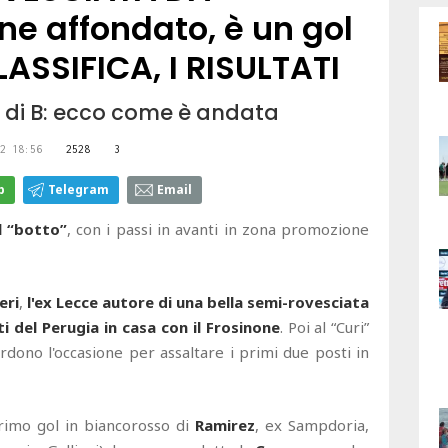
ne affondato, è un gol
LASSIFICA, I RISULTATI
a di B: ecco come è andata
2 18:56
2528
3
p
Telegram
Email
l “botto”
, con i passi in avanti in zona promozione
eri
,
l'ex Lecce autore di una bella semi-rovesciata
i del Perugia in casa con il Frosinone
. Poi al “Curi”
rdono l'occasione per assaltare i primi due posti in
imo gol in biancorosso di
Ramirez
, ex Sampdoria,