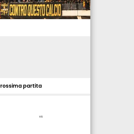
Prossima partita
vs