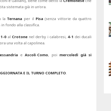
sconi e Galliani), bene come detto la
Cremonese
che
ita sistemata già in un'ora.
n la
Ternana
per il
Pisa
(senza vittorie da quattro
a
in fondo alla classifica.
,
1-0
al
Crotone
nel derby i calabresi,
4-1
dei ducali
a una volta al capolinea.
lessandria
e
Ascoli
-
Como
, poi
mercoledì già si
' AGGIORNATA E IL TURNO COMPLETO
.