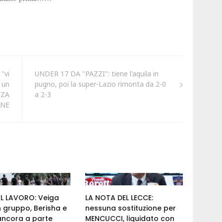
"vi
UNDER 17 DA "PAZZI": tiene l'aquila in
 un
pugno, poi la super-Lazio rimonta da 2-0
ZZA
a 2-3
NE
AL LAVORO: Veiga
LA NOTA DEL LECCE:
n gruppo, Berisha e
nessuna sostituzione per
ancora a parte
MENCUCCI, liquidato con