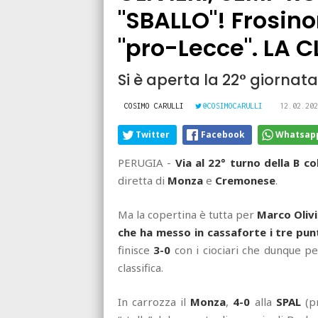
"SBALLO"! Frosino
"pro-Lecce". LA C
Si è aperta la 22° giornat
COSIMO CARULLI
@COSIMOCARULLI
12.02.202
Twitter
Facebook
Whatsap
PERUGIA -
Via al 22° turno della B co
diretta di
Monza
e
Cremonese
.
Ma la copertina è tutta per
Marco Olivi
che ha messo in cassaforte i tre punt
finisce
3-0
con i ciociari che dunque pe
classifica.
In carrozza il
Monza
,
4-0
alla
SPAL
(pr