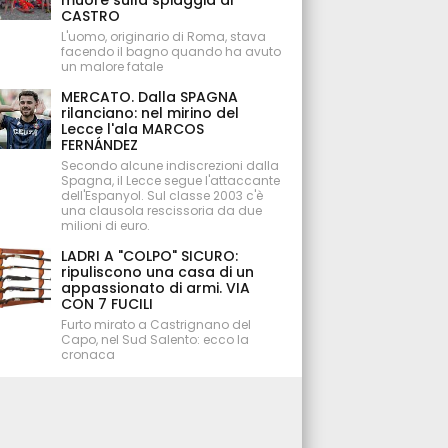
muore sulla spiaggia di
CASTRO
L'uomo, originario di Roma, stava
facendo il bagno quando ha avuto
un malore fatale
MERCATO. Dalla SPAGNA
rilanciano: nel mirino del
Lecce l'ala MARCOS
FERNÁNDEZ
Secondo alcune indiscrezioni dalla
Spagna, il Lecce segue l'attaccante
dell'Espanyol. Sul classe 2003 c'è
una clausola rescissoria da due
milioni di euro.
LADRI A "COLPO" SICURO:
ripuliscono una casa di un
appassionato di armi. VIA
CON 7 FUCILI
Furto mirato a Castrignano del
Capo, nel Sud Salento: ecco la
cronaca