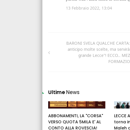
BARONI SVELA QUALCHE CARTA: 
anticipo molte scelte, ma servirà
grande Lecce"! ECCO... ME
FORMAZIO
Ultime
News
ABBONAMENTI, LA "CORSA"
LECCE 
VERSO QUOTA 5MILA E' AL
torna i
CONTO ALLA ROVESCIA!
Maleh 