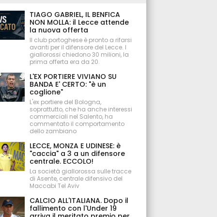
TIAGO GABRIEL, IL BENFICA
NON MOLLA: il Lecce attende
la nuova offerta
Il club portoghese è pronto a rifarsi
avanti per il difensore del Lecce. I
giallorossi chiedono 30 milioni, la
prima offerta era da 20.
L'EX PORTIERE VIVIANO SU
BANDA E' CERTO: "è un
coglione"
L'ex portiere del Bologna,
soprattutto, che ha anche interessi
commerciali nel Salento, ha
commentato il comportamento
dello zambiano
LECCE, MONZA E UDINESE: è
"caccia" a 3 a un difensore
centrale. ECCOLO!
La società giallorossa sulle tracce
di Asente, centrale difensivo del
Maccabi Tel Aviv
CALCIO ALL'ITALIANA. Dopo il
fallimento con l'Under 19
arriva il meritato premio per