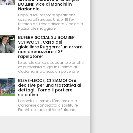
BOLLINI: Vice di Mancini in
Nazionale
Dopo la fallimentare spedizione
azzurra all'Europeo Under 19 l'ex
tecnico del Lecce diventa Vice della
Nazionale maggiore
BUFERA SOCIAL SU BOMBER
SCHWOCH. Caso del
gioielliere Ruggero: "un errore
non ammazzare il 3°
rapinatore"
Le parole dell'ex attaccante e anche
ex primatista di gol in B prima di
Coda hanno alzato un polverone
BLEVE-LECCE, CI SIAMO! Ore
decisive per una trattativa ai
dettagli. Torna il portiere
salentino
L'esperto estremo difensore della
Carrarese candidato a sostituire
Fruchtl nel ruolo di Vice Falcone