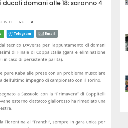
i ducali domani alle 18: saranno 4
3 15:11
896
0
p
Telegram
Email
 dal tecnico D'Aversa per l'appuntamento di domani
esimi di Finale di Coppa Italia (gara e eliminazione
 in caso di persistente parità).
n e pure Kaba alle prese con un problema muscolare
lia dell'ultimo impegno di campionato con il Torino.
egnato a Sassuolo con la “Primavera” di Coppitelli
 giovane esterno d'attacco giallorosso ha rimediato una
estra.
a Fiorentina al “Franchi”, sempre in gara unica per