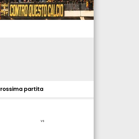
Prossima partita
vs