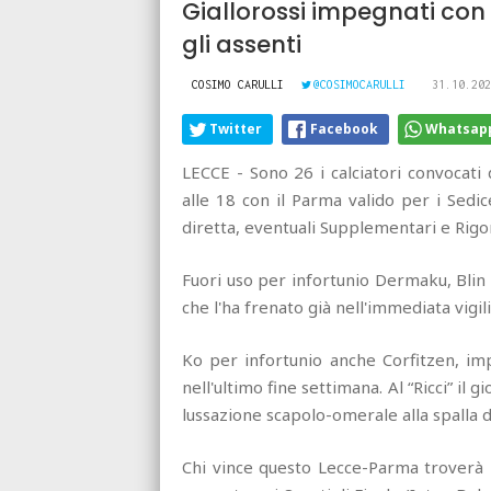
Giallorossi impegnati con 
gli assenti
COSIMO CARULLI
@COSIMOCARULLI
31.10.202
Twitter
Facebook
Whatsap
LECCE - Sono 26 i calciatori convocati
alle 18 con il Parma valido per i Sedic
diretta, eventuali Supplementari e Rigori
Fuori uso per infortunio Dermaku, Bli
che l'ha frenato già nell'immediata vigi
Ko per infortunio anche Corfitzen, imp
nell'ultimo fine settimana. Al “Ricci” il
lussazione scapolo-omerale alla spalla d
Chi vince questo Lecce-Parma troverà l