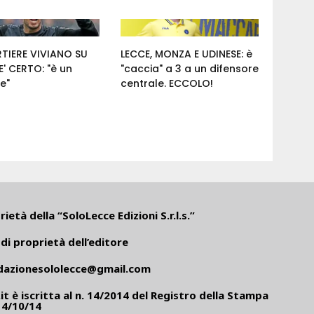
RTIERE VIVIANO SU
LECCE, MONZA E UDINESE: è
' CERTO: "è un
"caccia" a 3 a un difensore
e"
centrale. ECCOLO!
ietà della “SoloLecce Edizioni S.r.l.s.”
di proprietà dell’editore
dazionesololecce@gmail.com
it
è iscritta al n. 14/2014 del Registro della Stampa
14/10/14