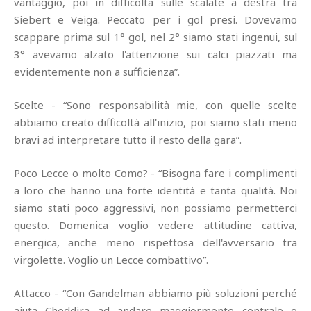
vantaggio, poi in difficoltà sulle scalate a destra tra
Siebert e Veiga. Peccato per i gol presi. Dovevamo
scappare prima sul 1° gol, nel 2° siamo stati ingenui, sul
3° avevamo alzato l'attenzione sui calci piazzati ma
evidentemente non a sufficienza”.
Scelte - “Sono responsabilità mie, con quelle scelte
abbiamo creato difficoltà all'inizio, poi siamo stati meno
bravi ad interpretare tutto il resto della gara”.
Poco Lecce o molto Como? - “Bisogna fare i complimenti
a loro che hanno una forte identità e tanta qualità. Noi
siamo stati poco aggressivi, non possiamo permetterci
questo. Domenica voglio vedere attitudine cattiva,
energica, anche meno rispettosa dell'avversario tra
virgolette. Voglio un Lecce combattivo”.
Attacco - “Con Gandelman abbiamo più soluzioni perché
aiuta Cheddira ad andare maggiormente centrale o