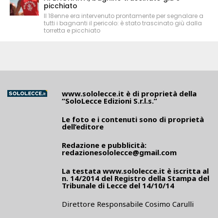
picchiato
Il 18enne era intervenuto prontamente per segnalare a
tutti i bagnanti il pericolo: è stato trascinato giù dalla
torretta e picchiato
www.sololecce.it
è di proprietà della
“SoloLecce Edizioni S.r.l.s.”
Le foto e i contenuti sono di proprietà
dell’editore
Redazione e pubblicità:
redazionesololecce@gmail.com
La testata
www.sololecce.it
è iscritta al
n. 14/2014 del Registro della Stampa del
Tribunale di Lecce del 14/10/14
Direttore Responsabile Cosimo Carulli