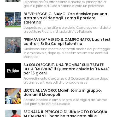
Le parole dell'ex attaccante e anche ex primatista di
gol in B prima di Coda hanno alzato un polverone
BLEVE-LECCE, CI SIAMO! Ore decisive per una
trattativa ai dettagli. Torna il portiere
salentino
L'esperto estremo difensore della Carrarese candidato
a sostituire Fruchtl nel ruolo di Vice Falcone
"PRIMAVERA" VERSO IL CAMPIONATO: buon test
contro il Brilla Campi Salentina
Giallorossi finalmente confortati anche dal punteggio
in amichevole, dopo qualche timore emerso contro il
Monopoli
Su SOLOLECCE.IT. UNA "BOMBA" SULL'ESTATE
DELLA "MOVIDA": il Questore chiude la "PRAJA"
per 15 giorni
Provvedimento d'urgenza del Questore di Lecce dopo
alcuni recenti episodi di cronaca e risse
LECCE AL LAVORO: Maleh torna in gruppo,
domani il Monopoli
Berisha ancora a ritmo ridotto, alla vigilia dell'ultimo
test prima del calcio ufficiale
SEGNALA IL PERICOLO DI UNA MOTO D'ACQUA
AI BAGNANTI, bagnino trascinato giù e