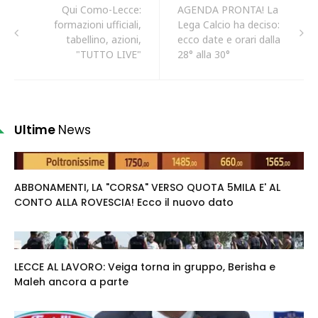
Qui Como-Lecce:
AGENDA PRONTA! La
formazioni ufficiali,
Lega Calcio ha deciso:
tabellino, azioni,
ecco date e orari dalla
"TUTTO LIVE"
28° alla 30°
Ultime
News
ABBONAMENTI, LA "CORSA" VERSO QUOTA 5MILA E' AL
CONTO ALLA ROVESCIA! Ecco il nuovo dato
LECCE AL LAVORO: Veiga torna in gruppo, Berisha e
Maleh ancora a parte