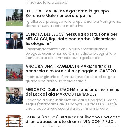
rinnovato la loro tessera
LECCE AL LAVORO: Veiga torna in gruppo,
Berisha e Maleh ancora a parte
I giallorossi proseguono la preparazione a Martignano:
domani nuova seduta mattutina
LA NOTA DEL LECCE: nessuna sostituzione per
MENCUCCI, liquidato con garbo, "dinamiche
fisiologiche"
L'avvicendamento con un altro Amministratore
Delegato esterno non sarà immediato, bisogna fare
fronte subito alla immediatezza gestionale
ANCORA UNA TRAGEDIA IN MARE: turista si
accascia e muore sulla spiaggia di CASTRO
L'uomo, originario di Roma, stava facendo il bagno
quando ha avuto un malore fatale
MERCATO. Dalla SPAGNA rilanciano: nel mirino
del Lecce l'ala MARCOS FERNÁNDEZ
Secondo alcune indiscrezioni dalla Spagna, il Lecce
segue l'attaccante dell'Espanyol. Sul classe 2003 c'è
una clausola rescissoria da due milioni di euro.
LADRI A "COLPO" SICURO: ripuliscono una casa
di un appassionato di armi. VIA CON 7 FUCILI