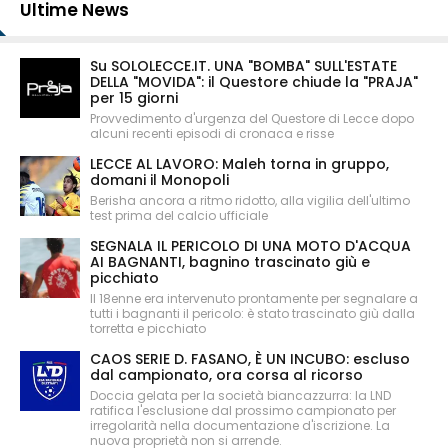
Ultime News
Su SOLOLECCE.IT. UNA "BOMBA" SULL'ESTATE
DELLA "MOVIDA": il Questore chiude la "PRAJA"
per 15 giorni
Provvedimento d'urgenza del Questore di Lecce dopo
alcuni recenti episodi di cronaca e risse
LECCE AL LAVORO: Maleh torna in gruppo,
domani il Monopoli
Berisha ancora a ritmo ridotto, alla vigilia dell'ultimo
test prima del calcio ufficiale
SEGNALA IL PERICOLO DI UNA MOTO D'ACQUA
AI BAGNANTI, bagnino trascinato giù e
picchiato
Il 18enne era intervenuto prontamente per segnalare a
tutti i bagnanti il pericolo: è stato trascinato giù dalla
torretta e picchiato
CAOS SERIE D. FASANO, È UN INCUBO: escluso
dal campionato, ora corsa al ricorso
Doccia gelata per la società biancazzurra: la LND
ratifica l'esclusione dal prossimo campionato per
irregolarità nella documentazione d'iscrizione. La
nuova proprietà non si arrende.