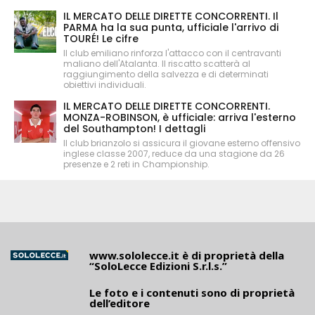
IL MERCATO DELLE DIRETTE CONCORRENTI. Il
PARMA ha la sua punta, ufficiale l'arrivo di
TOURÉ! Le cifre
Il club emiliano rinforza l'attacco con il centravanti
maliano dell'Atalanta. Il riscatto scatterà al
raggiungimento della salvezza e di determinati
obiettivi individuali.
IL MERCATO DELLE DIRETTE CONCORRENTI.
MONZA-ROBINSON, è ufficiale: arriva l'esterno
del Southampton! I dettagli
Il club brianzolo si assicura il giovane esterno offensivo
inglese classe 2007, reduce da una stagione da 26
presenze e 2 reti in Championship.
www.sololecce.it
è di proprietà della
“SoloLecce Edizioni S.r.l.s.”
Le foto e i contenuti sono di proprietà
dell’editore