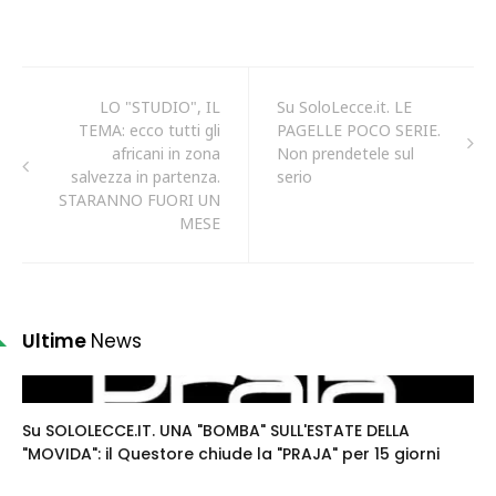
LO "STUDIO", IL
Su SoloLecce.it. LE
TEMA: ecco tutti gli
PAGELLE POCO SERIE.
africani in zona
Non prendetele sul
salvezza in partenza.
serio
STARANNO FUORI UN
MESE
Ultime
News
Su SOLOLECCE.IT. UNA "BOMBA" SULL'ESTATE DELLA
"MOVIDA": il Questore chiude la "PRAJA" per 15 giorni