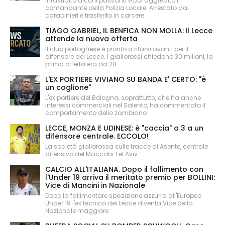
infastidito alcuni passanti e poi aggredito il
comandante della Polizia Locale. Arrestato dai
carabinieri e trasferito in carcere.
TIAGO GABRIEL, IL BENFICA NON MOLLA: il Lecce
attende la nuova offerta
Il club portoghese è pronto a rifarsi avanti per il
difensore del Lecce. I giallorossi chiedono 30 milioni, la
prima offerta era da 20.
L'EX PORTIERE VIVIANO SU BANDA E' CERTO: "è
un coglione"
L'ex portiere del Bologna, soprattutto, che ha anche
interessi commerciali nel Salento, ha commentato il
comportamento dello zambiano
LECCE, MONZA E UDINESE: è "caccia" a 3 a un
difensore centrale. ECCOLO!
La società giallorossa sulle tracce di Asente, centrale
difensivo del Maccabi Tel Aviv
CALCIO ALL'ITALIANA. Dopo il fallimento con
l'Under 19 arriva il meritato premio per BOLLINI:
Vice di Mancini in Nazionale
Dopo la fallimentare spedizione azzurra all'Europeo
Under 19 l'ex tecnico del Lecce diventa Vice della
Nazionale maggiore