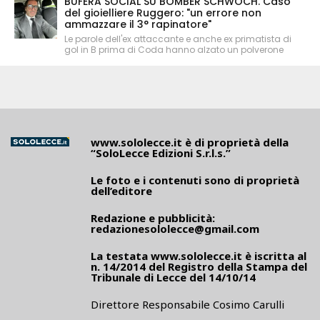
BUFERA SOCIAL SU BOMBER SCHWOCH. Caso
del gioielliere Ruggero: "un errore non
ammazzare il 3° rapinatore"
Le parole dell'ex attaccante e anche ex primatista di
gol in B prima di Coda hanno alzato un polverone
www.sololecce.it
è di proprietà della
“SoloLecce Edizioni S.r.l.s.”
Le foto e i contenuti sono di proprietà
dell’editore
Redazione e pubblicità:
redazionesololecce@gmail.com
La testata
www.sololecce.it
è iscritta al
n. 14/2014 del Registro della Stampa del
Tribunale di Lecce del 14/10/14
Direttore Responsabile Cosimo Carulli