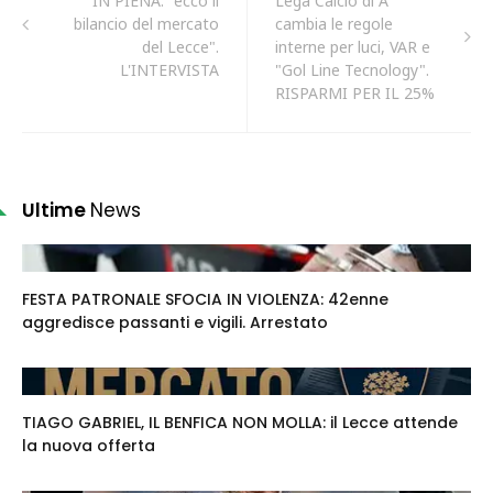
IN PIENA: "ecco il
Lega Calcio di A
bilancio del mercato
cambia le regole
del Lecce".
interne per luci, VAR e
L'INTERVISTA
"Gol Line Tecnology".
RISPARMI PER IL 25%
Ultime
News
FESTA PATRONALE SFOCIA IN VIOLENZA: 42enne
aggredisce passanti e vigili. Arrestato
TIAGO GABRIEL, IL BENFICA NON MOLLA: il Lecce attende
la nuova offerta