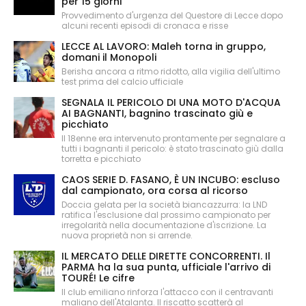
per 15 giorni
Provvedimento d'urgenza del Questore di Lecce dopo
alcuni recenti episodi di cronaca e risse
LECCE AL LAVORO: Maleh torna in gruppo,
domani il Monopoli
Berisha ancora a ritmo ridotto, alla vigilia dell'ultimo
test prima del calcio ufficiale
SEGNALA IL PERICOLO DI UNA MOTO D'ACQUA
AI BAGNANTI, bagnino trascinato giù e
picchiato
Il 18enne era intervenuto prontamente per segnalare a
tutti i bagnanti il pericolo: è stato trascinato giù dalla
torretta e picchiato
CAOS SERIE D. FASANO, È UN INCUBO: escluso
dal campionato, ora corsa al ricorso
Doccia gelata per la società biancazzurra: la LND
ratifica l'esclusione dal prossimo campionato per
irregolarità nella documentazione d'iscrizione. La
nuova proprietà non si arrende.
IL MERCATO DELLE DIRETTE CONCORRENTI. Il
PARMA ha la sua punta, ufficiale l'arrivo di
TOURÉ! Le cifre
Il club emiliano rinforza l'attacco con il centravanti
maliano dell'Atalanta. Il riscatto scatterà al