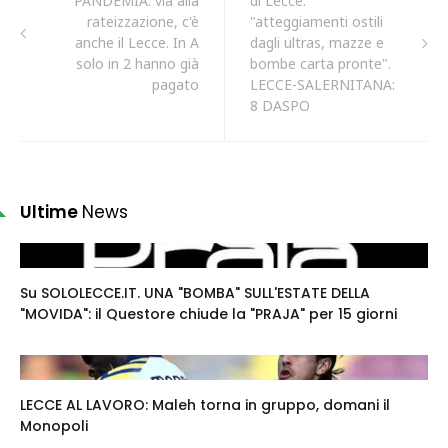
PANDEMIA: via alla
di Lecce:
rateizzazione, c'è
"atteggiamenti ostili
anche il Lecce. In A
dagli ultras, mazze e
solo in 2 hanno già
bombe carta pronte".
pagato
LECCE-SALERNITANA:
8 DASPO
Ultime
News
Su SOLOLECCE.IT. UNA "BOMBA" SULL'ESTATE DELLA
"MOVIDA": il Questore chiude la "PRAJA" per 15 giorni
LECCE AL LAVORO: Maleh torna in gruppo, domani il
Monopoli