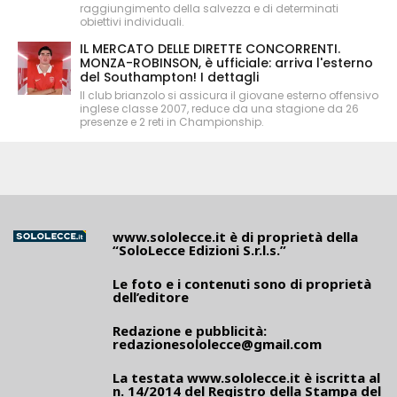
raggiungimento della salvezza e di determinati
obiettivi individuali.
IL MERCATO DELLE DIRETTE CONCORRENTI.
MONZA-ROBINSON, è ufficiale: arriva l'esterno
del Southampton! I dettagli
Il club brianzolo si assicura il giovane esterno offensivo
inglese classe 2007, reduce da una stagione da 26
presenze e 2 reti in Championship.
www.sololecce.it
è di proprietà della
“SoloLecce Edizioni S.r.l.s.”
Le foto e i contenuti sono di proprietà
dell’editore
Redazione e pubblicità:
redazionesololecce@gmail.com
La testata
www.sololecce.it
è iscritta al
n. 14/2014 del Registro della Stampa del