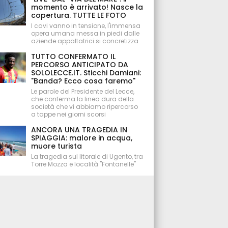
momento è arrivato! Nasce la
copertura. TUTTE LE FOTO
I cavi vanno in tensione, l'immensa
opera umana messa in piedi dalle
aziende appaltatrici si concretizza
TUTTO CONFERMATO IL
PERCORSO ANTICIPATO DA
SOLOLECCE.IT. Sticchi Damiani:
"Banda? Ecco cosa faremo"
Le parole del Presidente del Lecce,
che conferma la linea dura della
società che vi abbiamo ripercorso
a tappe nei giorni scorsi
ANCORA UNA TRAGEDIA IN
SPIAGGIA: malore in acqua,
muore turista
La tragedia sul litorale di Ugento, tra
Torre Mozza e località "Fontanelle"