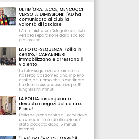
ULTIM'ORA. LECCE, MENCUCCI
VERSO LE DIMISSIONI: l'AD ha
comunicato al club la
volontà di lasciare
L'Amministratore Delegato del club
verso la separazione dalla società
giallorossa
LA FOTO-SEQUENZA. Follia in
centro, i CARABINIERI
immobilizzano e arrestano il
violento
La foto-sequenza dell'arresto in
Piazzetta Castromediano, in pieno
centro, dell'uomo che in mattinata
ha dato in escandescenze per 15
lunghissimi minuti
LA FOLLIA: insanguinato
devasta i negozi del centro.
Preso!
Follia nel pieno centro di Lecce dove
un uomo in stato di alterazione è
stato bloccato dopo 15 minuti
infernali
"LIVE" DAL "VIA DEL MARE": il