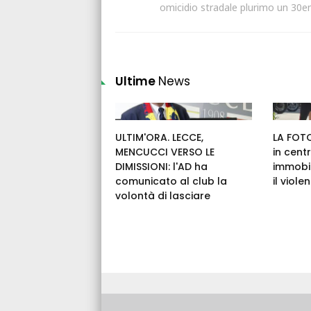
omicidio stradale plurimo un 30e
Ultime
News
ULTIM'ORA. LECCE,
LA FOTO
MENCUCCI VERSO LE
in cent
DIMISSIONI: l'AD ha
immobil
comunicato al club la
il viole
volontà di lasciare