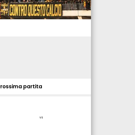
Prossima partita
vs