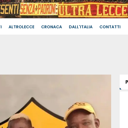
I
ALTROLECCE
CRONACA
DALL'ITALIA
CONTATTI