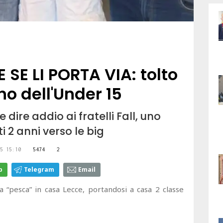
SE LI PORTA VIA: tolto
no dell'Under 15
 dire addio ai fratelli Fall, uno
ti 2 anni verso le big
5 15:10
5474
2
p
Telegram
Email
 “pesca” in casa Lecce, portandosi a casa 2 classe