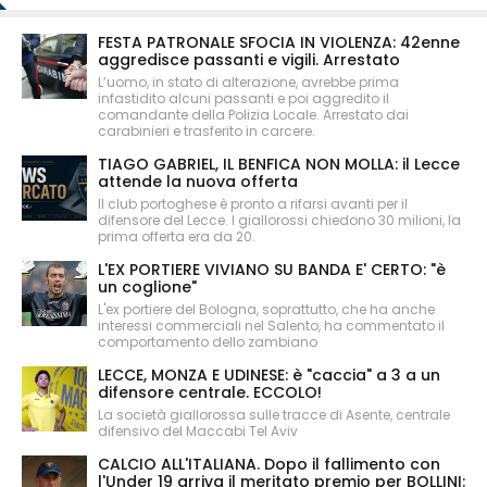
FESTA PATRONALE SFOCIA IN VIOLENZA: 42enne
aggredisce passanti e vigili. Arrestato
L’uomo, in stato di alterazione, avrebbe prima
infastidito alcuni passanti e poi aggredito il
comandante della Polizia Locale. Arrestato dai
carabinieri e trasferito in carcere.
TIAGO GABRIEL, IL BENFICA NON MOLLA: il Lecce
attende la nuova offerta
Il club portoghese è pronto a rifarsi avanti per il
difensore del Lecce. I giallorossi chiedono 30 milioni, la
prima offerta era da 20.
L'EX PORTIERE VIVIANO SU BANDA E' CERTO: "è
un coglione"
L'ex portiere del Bologna, soprattutto, che ha anche
interessi commerciali nel Salento, ha commentato il
comportamento dello zambiano
LECCE, MONZA E UDINESE: è "caccia" a 3 a un
difensore centrale. ECCOLO!
La società giallorossa sulle tracce di Asente, centrale
difensivo del Maccabi Tel Aviv
CALCIO ALL'ITALIANA. Dopo il fallimento con
l'Under 19 arriva il meritato premio per BOLLINI: