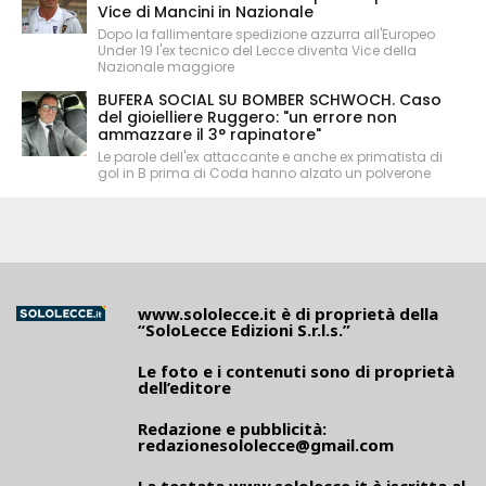
Vice di Mancini in Nazionale
Dopo la fallimentare spedizione azzurra all'Europeo
Under 19 l'ex tecnico del Lecce diventa Vice della
Nazionale maggiore
BUFERA SOCIAL SU BOMBER SCHWOCH. Caso
del gioielliere Ruggero: "un errore non
ammazzare il 3° rapinatore"
Le parole dell'ex attaccante e anche ex primatista di
gol in B prima di Coda hanno alzato un polverone
www.sololecce.it
è di proprietà della
“SoloLecce Edizioni S.r.l.s.”
Le foto e i contenuti sono di proprietà
dell’editore
Redazione e pubblicità:
redazionesololecce@gmail.com