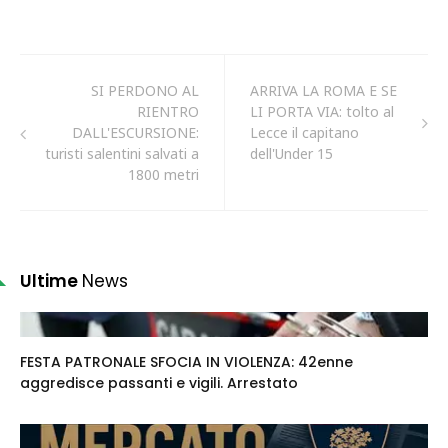
SI PERDONO AL
ARRIVA LA ROMA E SE
RIENTRO
LI PORTA VIA: tolto al
DALL'ESCURSIONE:
Lecce il capitano
turisti salentini salvati a
dell'Under 15
1800 metri
Ultime
News
FESTA PATRONALE SFOCIA IN VIOLENZA: 42enne
aggredisce passanti e vigili. Arrestato