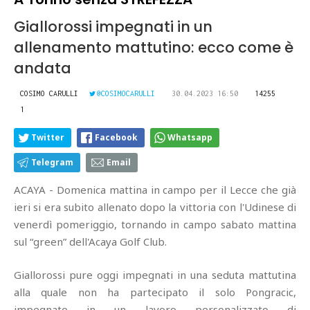
Giallorossi impegnati in un
allenamento mattutino: ecco come è
andata
COSIMO CARULLI
@COSIMOCARULLI
30.04.2023 16:50
14255
1
Twitter
Facebook
Whatsapp
Telegram
Email
ACAYA - Domenica mattina in campo per il Lecce che già
ieri si era subito allenato dopo la vittoria con l'Udinese di
venerdì pomeriggio, tornando in campo sabato mattina
sul “green” dell'Acaya Golf Club.
Giallorossi pure oggi impegnati in una seduta mattutina
alla quale non ha partecipato il solo Pongracic,
impegnato in un lavoro personalizzato di