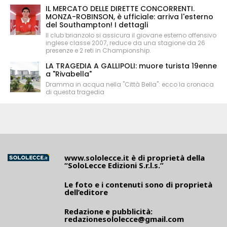
IL MERCATO DELLE DIRETTE CONCORRENTI.
MONZA-ROBINSON, è ufficiale: arriva l'esterno
del Southampton! I dettagli
Il club brianzolo si assicura il giovane esterno offensivo
inglese classe 2007, reduce da una stagione da 26
presenze e 2 reti in Championship.
LA TRAGEDIA A GALLIPOLI: muore turista 19enne
a "Rivabella"
Dramma in acqua nella "Città Bella": ecco la cronaca
di questa tragedia
www.sololecce.it
è di proprietà della
“SoloLecce Edizioni S.r.l.s.”
Le foto e i contenuti sono di proprietà
dell’editore
Redazione e pubblicità:
redazionesololecce@gmail.com