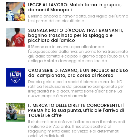
LECCE AL LAVORO: Maleh torna in gruppo,
domani il Monopoli
Berisha ancora a ritmo ridotto, alla vigilia dell'ultimo
test prima del calcio ufficiale
SEGNALA MOTO D'ACQUA TRA I BAGNANTI,
bagnino trascinato per la spiaggia e
picchiato dall'amico
Il 18enne era intervenuto per allontanare
l'acquascooter dalla riva: un uomo lo ha trascinato
giù dalla torretta e colpito. Il giorno dopo l'auto di un
collega è stata danneggiata con l'acido.
CAOS SERIE D. FASANO, È UN INCUBO: escluso
dal campionato, ora corsa al ricorso
Doccia gelata per la società biancazzurra: la LND
ratifica l'esclusione dal prossimo campionato per
irregolarità nella documentazione d'iscrizione. La
nuova proprietà non si arrende.
IL MERCATO DELLE DIRETTE CONCORRENTI. Il
PARMA ha la sua punta, ufficiale l'arrivo di
TOURÉ! Le cifre
Il club emiliano rinforza l'attacco con il centravanti
maliano dell'Atalanta. Il riscatto scatterà al
raggiungimento della salvezza e di determinati
obiettivi individuali.