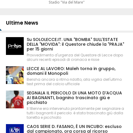
Stadio "Via del Mare"
Ultime News
Su SOLOLECCE.IT. UNA "BOMBA" SULL'ESTATE
DELLA "MOVIDA": il Questore chiude la "PRAJA"
per 15 giorni
Provvedimento d'urgenza del Questore di Lecce dopo
alcuni recenti episodi di cronaca e risse
LECCE AL LAVORO: Maleh torna in gruppo,
domani il Monopoli
Berisha ancora a ritmo ridotto, alla vigilia dell'ultimo
test prima del calcio ufficiale
SEGNALA IL PERICOLO DI UNA MOTO D'ACQUA
AI BAGNANTI, bagnino trascinato giù e
picchiato
Il 18enne era intervenuto prontamente per segnalare a
tutti i bagnanti il pericolo: è stato trascinato giù dalla
torretta e picchiato
CAOS SERIE D. FASANO, È UN INCUBO: escluso
dal campionato, ora corsa al ricorso