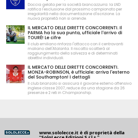
Doccia gelata per la società biancazzurra: la LND
ratifica l'esclusione dal prossimo campionato per
irregolarità nella documentazione d'iscrizione. La
nuova proprietà non si arrende.
IL MERCATO DELLE DIRETTE CONCORRENTI. Il
PARMA ha la sua punta, ufficiale l'arrivo di
TOURÉ! Le cifre
Il club emiliano rinforza l'attacco con il centravanti
maliano dell'Atalanta. Il riscatto scatterà al
raggiungimento della salvezza e di determinati
obiettivi individuali.
IL MERCATO DELLE DIRETTE CONCORRENTI.
MONZA-ROBINSON, è ufficiale: arriva l'esterno
del Southampton! I dettagli
Il club brianzolo si assicura il giovane esterno offensivo
inglese classe 2007, reduce da una stagione da 26
presenze e 2 reti in Championship.
www.sololecce.it
è di proprietà della
“SoloLecce Edizioni S.r.l.s.”