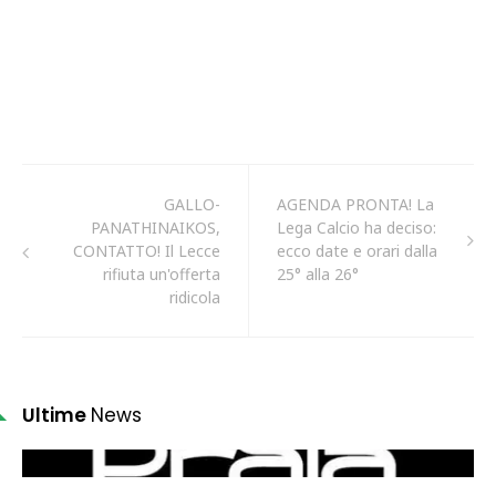
GALLO-
AGENDA PRONTA! La
PANATHINAIKOS,
Lega Calcio ha deciso:
CONTATTO! Il Lecce
ecco date e orari dalla
rifiuta un'offerta
25° alla 26°
ridicola
Ultime
News