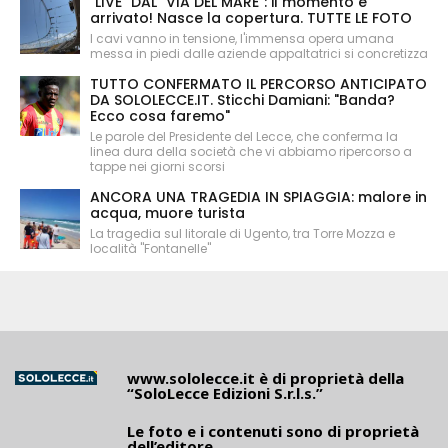
"LIVE" DAL "VIA DEL MARE": il momento è
arrivato! Nasce la copertura. TUTTE LE FOTO
I cavi vanno in tensione, l'immensa opera umana
messa in piedi dalle aziende appaltatrici si concretizza
TUTTO CONFERMATO IL PERCORSO ANTICIPATO
DA SOLOLECCE.IT. Sticchi Damiani: "Banda?
Ecco cosa faremo"
Le parole del Presidente del Lecce, che conferma la
linea dura della società che vi abbiamo ripercorso a
tappe nei giorni scorsi
ANCORA UNA TRAGEDIA IN SPIAGGIA: malore in
acqua, muore turista
La tragedia sul litorale di Ugento, tra Torre Mozza e
località "Fontanelle"
www.sololecce.it
è di proprietà della
“SoloLecce Edizioni S.r.l.s.”
Le foto e i contenuti sono di proprietà
dell’editore