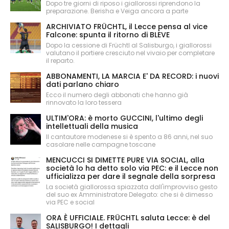
Dopo tre giorni di riposo i giallorossi riprendono la
preparazione. Berisha e Veiga ancora a parte
ARCHIVIATO FRÜCHTL, il Lecce pensa al vice
Falcone: spunta il ritorno di BLEVE
Dopo la cessione di Früchtl al Salisburgo, i giallorossi
valutano il portiere cresciuto nel vivaio per completare
il reparto.
ABBONAMENTI, LA MARCIA E' DA RECORD: i nuovi
dati parlano chiaro
Ecco il numero degli abbonati che hanno già
rinnovato la loro tessera
ULTIM'ORA: è morto GUCCINI, l'ultimo degli
intellettuali della musica
Il cantautore modenese si è spento a 86 anni, nel suo
casolare nelle campagne toscane
MENCUCCI SI DIMETTE PURE VIA SOCIAL, alla
società lo ha detto solo via PEC: e il Lecce non
ufficializza per dare il segnale della sorpresa
La società giallorossa spiazzata dall'improvviso gesto
del suo ex Amministratore Delegato: che si è dimesso
via PEC e social
ORA È UFFICIALE. FRÜCHTL saluta Lecce: è del
SALISBURGO! I dettagli