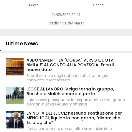
Lecce
Genoa
24/05/2026 20:45
Stadio "Via del Mare"
Ultime News
ABBONAMENTI, LA "CORSA" VERSO QUOTA
5MILA E' AL CONTO ALLA ROVESCIA! Ecco il
nuovo dato
Ecco il numero degli abbonati che hanno già
rinnovato la loro tessera
LECCE AL LAVORO: Veiga torna in gruppo,
Berisha e Maleh ancora a parte
I giallorossi proseguono la preparazione a Martignano:
domani nuova seduta mattutina
LA NOTA DEL LECCE: nessuna sostituzione per
MENCUCCI, liquidato con garbo, "dinamiche
fisiologiche"
L'avvicendamento con un altro Amministratore