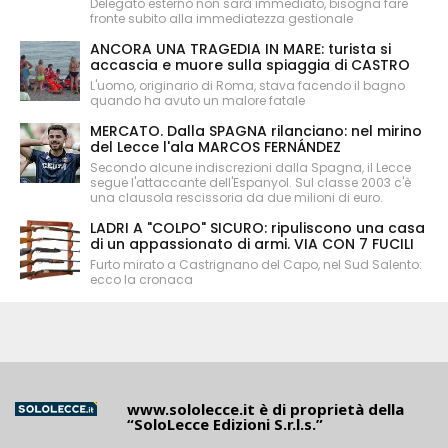
Delegato esterno non sarà immediato, bisogna fare
fronte subito alla immediatezza gestionale
ANCORA UNA TRAGEDIA IN MARE: turista si
accascia e muore sulla spiaggia di CASTRO
L'uomo, originario di Roma, stava facendo il bagno
quando ha avuto un malore fatale
MERCATO. Dalla SPAGNA rilanciano: nel mirino
del Lecce l'ala MARCOS FERNÁNDEZ
Secondo alcune indiscrezioni dalla Spagna, il Lecce
segue l'attaccante dell'Espanyol. Sul classe 2003 c'è
una clausola rescissoria da due milioni di euro.
LADRI A "COLPO" SICURO: ripuliscono una casa
di un appassionato di armi. VIA CON 7 FUCILI
Furto mirato a Castrignano del Capo, nel Sud Salento:
ecco la cronaca
www.sololecce.it
è di proprietà della
“SoloLecce Edizioni S.r.l.s.”