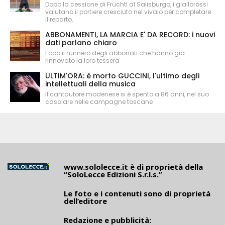
Dopo la cessione di Früchtl al Salisburgo, i giallorossi
valutano il portiere cresciuto nel vivaio per completare
il reparto.
ABBONAMENTI, LA MARCIA E' DA RECORD: i nuovi
dati parlano chiaro
Ecco il numero degli abbonati che hanno già
rinnovato la loro tessera
ULTIM'ORA: è morto GUCCINI, l'ultimo degli
intellettuali della musica
Il cantautore modenese si è spento a 86 anni, nel suo
casolare nelle campagne toscane
www.sololecce.it
è di proprietà della
“SoloLecce Edizioni S.r.l.s.”
Le foto e i contenuti sono di proprietà
dell’editore
Redazione e pubblicità: