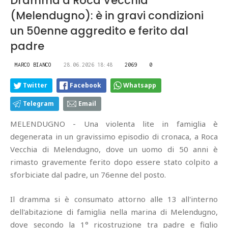
Dramma a Roca Vecchia
(Melendugno): è in gravi condizioni
un 50enne aggredito e ferito dal
padre
MARCO BIANCO
28.06.2026 18:48
2069
0
Twitter
Facebook
Whatsapp
Telegram
Email
MELENDUGNO - Una violenta lite in famiglia è
degenerata in un gravissimo episodio di cronaca, a Roca
Vecchia di Melendugno, dove un uomo di 50 anni è
rimasto gravemente ferito dopo essere stato colpito a
sforbiciate dal padre, un 76enne del posto.
Il dramma si è consumato attorno alle 13 all'interno
dell'abitazione di famiglia nella marina di Melendugno,
dove secondo la 1° ricostruzione tra padre e figlio