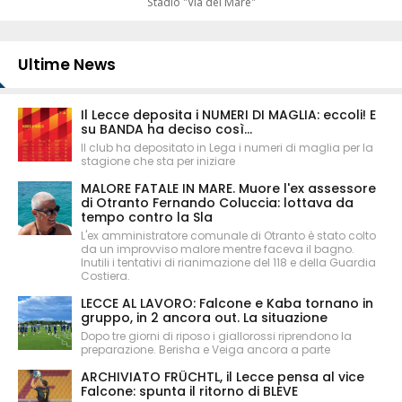
Stadio "Via del Mare"
Ultime News
Il Lecce deposita i NUMERI DI MAGLIA: eccoli! E
su BANDA ha deciso così...
Il club ha depositato in Lega i numeri di maglia per la
stagione che sta per iniziare
MALORE FATALE IN MARE. Muore l'ex assessore
di Otranto Fernando Coluccia: lottava da
tempo contro la Sla
L'ex amministratore comunale di Otranto è stato colto
da un improvviso malore mentre faceva il bagno.
Inutili i tentativi di rianimazione del 118 e della Guardia
Costiera.
LECCE AL LAVORO: Falcone e Kaba tornano in
gruppo, in 2 ancora out. La situazione
Dopo tre giorni di riposo i giallorossi riprendono la
preparazione. Berisha e Veiga ancora a parte
ARCHIVIATO FRÜCHTL, il Lecce pensa al vice
Falcone: spunta il ritorno di BLEVE