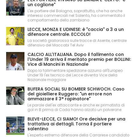
un coglione"
L'ex portiere del Bologna, soprattutto, che ha anche
interessi commerciali nel Salento, ha commentato il
comportamento dello zambiano
LECCE, MONZA E UDINESE: è "caccia" a 3 a un
difensore centrale. ECCOLO!
La società giallorossa sulle tracce di Asente, centrale
difensivo del Maccabi Tel Aviv
CALCIO ALL'ITALIANA. Dopo il fallimento con
l'Under 19 arriva il meritato premio per BOLLINI:
Vice di Mancini in Nazionale
Dopo la fallimentare spedizione azzurra all'Europeo
Under 19 l'ex tecnico del Lecce diventa Vice della
Nazionale maggiore
BUFERA SOCIAL SU BOMBER SCHWOCH. Caso
del gioielliere Ruggero: "un errore non
ammazzare il 3° rapinatore"
Le parole dell'ex attaccante e anche ex primatista di
gol in B prima di Coda hanno alzato un polverone
BLEVE-LECCE, CI SIAMO! Ore decisive per una
trattativa ai dettagli. Torna il portiere
salentino
L'esperto estremo difensore della Carrarese candidato