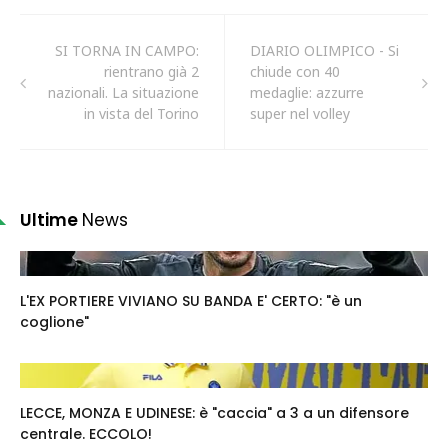
SI TORNA IN CAMPO:
DIARIO OLIMPICO - Si
rientrano già 2
chiude con 40
nazionali. La situazione
medaglie: azzurre
in vista del Torino
super nel volley
Ultime
News
L'EX PORTIERE VIVIANO SU BANDA E' CERTO: "è un
coglione"
LECCE, MONZA E UDINESE: è "caccia" a 3 a un difensore
centrale. ECCOLO!