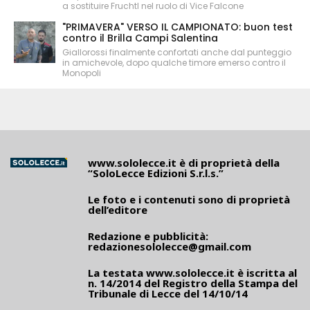
a sostituire Fruchtl nel ruolo di Vice Falcone
"PRIMAVERA" VERSO IL CAMPIONATO: buon test
contro il Brilla Campi Salentina
Giallorossi finalmente confortati anche dal punteggio
in amichevole, dopo qualche timore emerso contro il
Monopoli
www.sololecce.it
è di proprietà della
“SoloLecce Edizioni S.r.l.s.”
Le foto e i contenuti sono di proprietà
dell’editore
Redazione e pubblicità:
redazionesololecce@gmail.com
La testata
www.sololecce.it
è iscritta al
n. 14/2014 del Registro della Stampa del
Tribunale di Lecce del 14/10/14