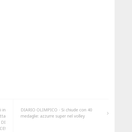
 in
DIARIO OLIMPICO - Si chiude con 40
tta
medaglie: azzurre super nel volley
 DI
CE!