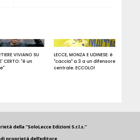
RTIERE VIVIANO SU
LECCE, MONZA E UDINESE: è
' CERTO: "è un
"caccia" a 3 a un difensore
e"
centrale. ECCOLO!
ietà della “SoloLecce Edizioni S.r.l.s.”
di proprietà dell’editore