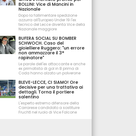
BOLLINI: Vice di Mancini in
Nazionale
Dopo la fallimentare spedizione
azzurra all'Europeo Under 19 l'ex
tecnico del Lecce diventa Vice della
Nazionale maggiore
BUFERA SOCIAL SU BOMBER
SCHWOCH. Caso del
gioielliere Ruggero: "un errore
non ammazzare il 3°
rapinatore"
Le parole dell'ex attaccante e anche
ex primatista di gol in B prima di
Coda hanno alzato un polverone
BLEVE-LECCE, CI SIAMO! Ore
decisive per una trattativa ai
dettagli. Torna il portiere
salentino
L'esperto estremo difensore della
Carrarese candidato a sostituire
Fruchtl nel ruolo di Vice Falcone