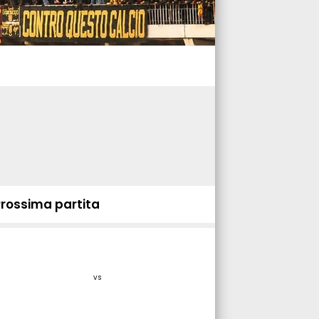
Prossima partita
vs