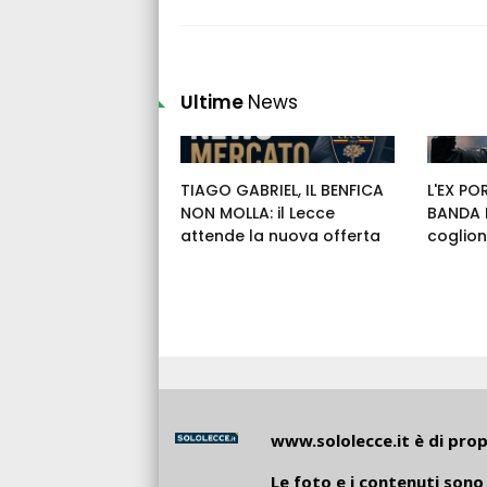
Ultime
News
TIAGO GABRIEL, IL BENFICA
L'EX PO
NON MOLLA: il Lecce
BANDA E
attende la nuova offerta
coglion
www.sololecce.it
è di propr
Le foto e i contenuti sono 