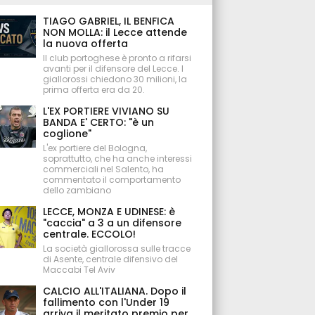
TIAGO GABRIEL, IL BENFICA
NON MOLLA: il Lecce attende
la nuova offerta
Il club portoghese è pronto a rifarsi
avanti per il difensore del Lecce. I
giallorossi chiedono 30 milioni, la
prima offerta era da 20.
L'EX PORTIERE VIVIANO SU
BANDA E' CERTO: "è un
coglione"
L'ex portiere del Bologna,
soprattutto, che ha anche interessi
commerciali nel Salento, ha
commentato il comportamento
dello zambiano
LECCE, MONZA E UDINESE: è
"caccia" a 3 a un difensore
centrale. ECCOLO!
La società giallorossa sulle tracce
di Asente, centrale difensivo del
Maccabi Tel Aviv
CALCIO ALL'ITALIANA. Dopo il
fallimento con l'Under 19
arriva il meritato premio per