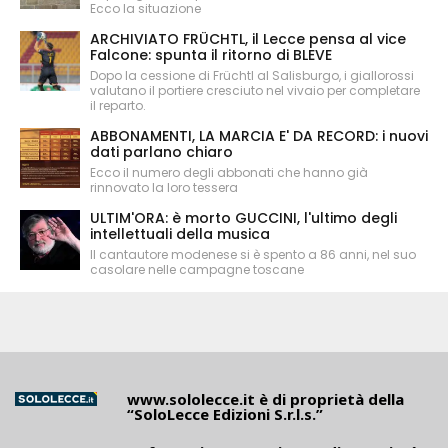
Ecco la situazione
ARCHIVIATO FRÜCHTL, il Lecce pensa al vice
Falcone: spunta il ritorno di BLEVE
Dopo la cessione di Früchtl al Salisburgo, i giallorossi
valutano il portiere cresciuto nel vivaio per completare
il reparto.
ABBONAMENTI, LA MARCIA E' DA RECORD: i nuovi
dati parlano chiaro
Ecco il numero degli abbonati che hanno già
rinnovato la loro tessera
ULTIM'ORA: è morto GUCCINI, l'ultimo degli
intellettuali della musica
Il cantautore modenese si è spento a 86 anni, nel suo
casolare nelle campagne toscane
www.sololecce.it
è di proprietà della
“SoloLecce Edizioni S.r.l.s.”