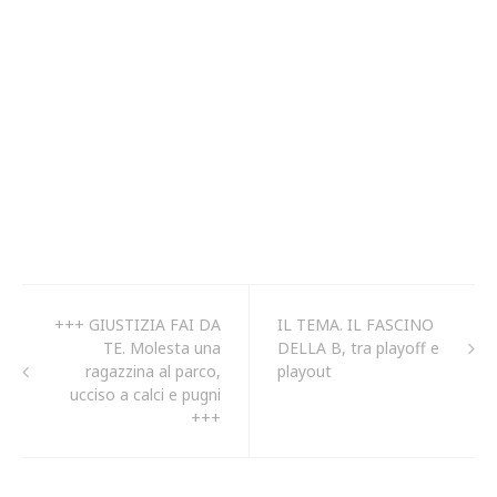
+++ GIUSTIZIA FAI DA
IL TEMA. IL FASCINO
TE. Molesta una
DELLA B, tra playoff e
ragazzina al parco,
playout
ucciso a calci e pugni
+++