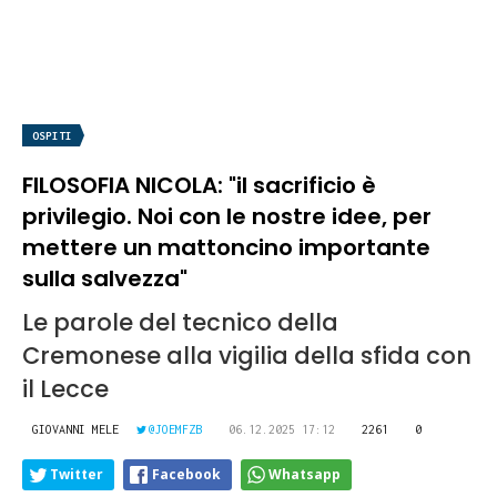
OSPITI
FILOSOFIA NICOLA: "il sacrificio è
privilegio. Noi con le nostre idee, per
mettere un mattoncino importante
sulla salvezza"
Le parole del tecnico della
Cremonese alla vigilia della sfida con
il Lecce
GIOVANNI MELE
@JOEMFZB
06.12.2025 17:12
2261
0
Twitter
Facebook
Whatsapp