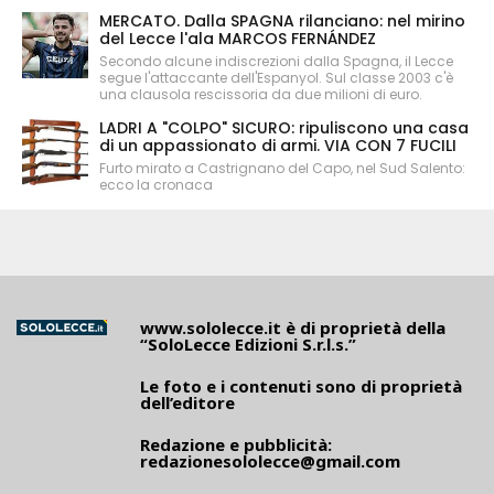
MERCATO. Dalla SPAGNA rilanciano: nel mirino
del Lecce l'ala MARCOS FERNÁNDEZ
Secondo alcune indiscrezioni dalla Spagna, il Lecce
segue l'attaccante dell'Espanyol. Sul classe 2003 c'è
una clausola rescissoria da due milioni di euro.
LADRI A "COLPO" SICURO: ripuliscono una casa
di un appassionato di armi. VIA CON 7 FUCILI
Furto mirato a Castrignano del Capo, nel Sud Salento:
ecco la cronaca
www.sololecce.it
è di proprietà della
“SoloLecce Edizioni S.r.l.s.”
Le foto e i contenuti sono di proprietà
dell’editore
Redazione e pubblicità:
redazionesololecce@gmail.com