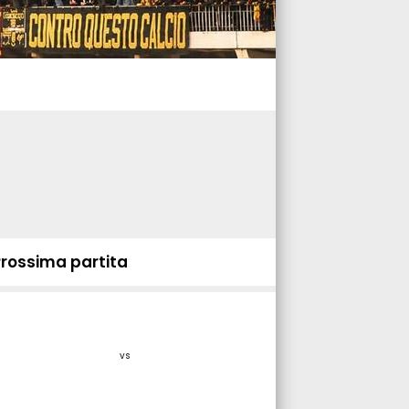
Prossima partita
vs