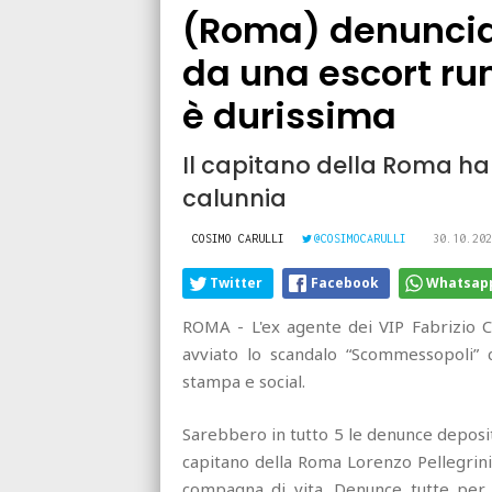
(Roma) denunciat
da una escort ru
è durissima
Il capitano della Roma h
calunnia
COSIMO CARULLI
@COSIMOCARULLI
30.10.202
Twitter
Facebook
Whatsap
ROMA - L'ex agente dei VIP Fabrizio 
avviato lo scandalo “Scommessopoli”
stampa e social.
Sarebbero in tutto 5 le denunce deposi
capitano della Roma Lorenzo Pellegrini, t
compagna di vita. Denunce tutte per