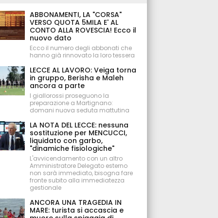
ABBONAMENTI, LA "CORSA"
VERSO QUOTA 5MILA E' AL
CONTO ALLA ROVESCIA! Ecco il
nuovo dato
Ecco il numero degli abbonati che
hanno già rinnovato la loro tessera
LECCE AL LAVORO: Veiga torna
in gruppo, Berisha e Maleh
ancora a parte
I giallorossi proseguono la
preparazione a Martignano:
domani nuova seduta mattutina
LA NOTA DEL LECCE: nessuna
sostituzione per MENCUCCI,
liquidato con garbo,
"dinamiche fisiologiche"
L'avvicendamento con un altro
Amministratore Delegato esterno
non sarà immediato, bisogna fare
fronte subito alla immediatezza
gestionale
ANCORA UNA TRAGEDIA IN
MARE: turista si accascia e