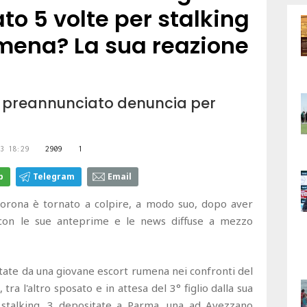
o 5 volte per stalking
mena? La sua reazione
a preannunciato denuncia per
3 18:29
2909
1
p
Telegram
Email
Corona è tornato a colpire, a modo suo, dopo aver
 con le sue anteprime e le news diffuse a mezzo
tate da una giovane escort rumena nei confronti del
ra l'altro sposato e in attesa del 3° figlio dalla sua
 stalking, 3 depositate a Parma, una ad Avezzano