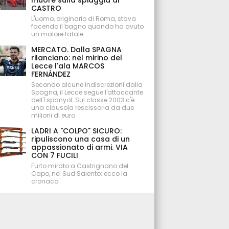
muore sulla spiaggia di
CASTRO
L'uomo, originario di Roma, stava
facendo il bagno quando ha avuto
un malore fatale
MERCATO. Dalla SPAGNA
rilanciano: nel mirino del
Lecce l'ala MARCOS
FERNÁNDEZ
Secondo alcune indiscrezioni dalla
Spagna, il Lecce segue l'attaccante
dell'Espanyol. Sul classe 2003 c'è
una clausola rescissoria da due
milioni di euro.
LADRI A "COLPO" SICURO:
ripuliscono una casa di un
appassionato di armi. VIA
CON 7 FUCILI
Furto mirato a Castrignano del
Capo, nel Sud Salento: ecco la
cronaca