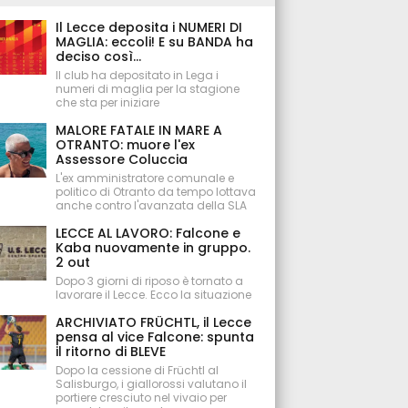
Il Lecce deposita i NUMERI DI
MAGLIA: eccoli! E su BANDA ha
deciso così...
Il club ha depositato in Lega i
numeri di maglia per la stagione
che sta per iniziare
MALORE FATALE IN MARE A
OTRANTO: muore l'ex
Assessore Coluccia
L'ex amministratore comunale e
politico di Otranto da tempo lottava
anche contro l'avanzata della SLA
LECCE AL LAVORO: Falcone e
Kaba nuovamente in gruppo.
2 out
Dopo 3 giorni di riposo è tornato a
lavorare il Lecce. Ecco la situazione
ARCHIVIATO FRÜCHTL, il Lecce
pensa al vice Falcone: spunta
il ritorno di BLEVE
Dopo la cessione di Früchtl al
Salisburgo, i giallorossi valutano il
portiere cresciuto nel vivaio per