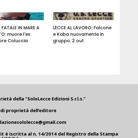
 FATALE IN MARE A
LECCE AL LAVORO: Falcone
O: muore l'ex
e Kaba nuovamente in
ore Coluccia
gruppo. 2 out
ietà della “SoloLecce Edizioni S.r.l.s.”
di proprietà dell’editore
dazionesololecce@gmail.com
it
è iscritta al n. 14/2014 del Registro della Stampa