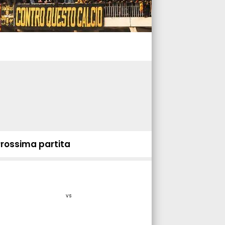
Prossima partita
vs