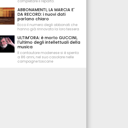
completare il reparto.
ABBONAMENTI, LA MARCIA E'
DA RECORD: i nuovi dati
parlano chiaro
Ecco il numero degli abbonati che
hanno già rinnovato la loro tessera
ULTIM'ORA: è morto GUCCINI,
l'ultimo degli intellettuali della
musica
Il cantautore modenese si è spento
a 86 anni, nel suo casolare nelle
campagne toscane