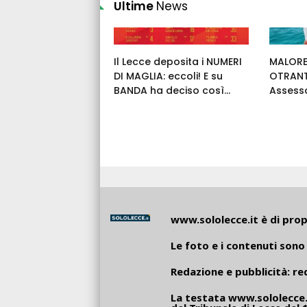
Ultime
News
Il Lecce deposita i NUMERI
MALORE
DI MAGLIA: eccoli! E su
OTRANT
BANDA ha deciso così...
Assess
www.sololecce.it
è di propr
Le foto e i contenuti sono 
Redazione e pubblicità:
re
La testata
www.sololecce.