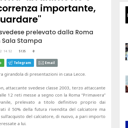
ncorrenza importante,
guardare"
 svedese prelevato dalla Roma
in Sala Stampa
2 14:52
5135
0
p
Telegram
Email
ra girandola di presentazioni in casa Lecce.
on, attaccante svedese classe 2003, terzo attaccante
dalle 12 reti messe a segno con la Roma “Primavera”
anile, prelevato a titolo definitivo proprio dai
rvati il 50% della futura rivendita del calciatore ma
sull'acquisto del calciatore, di nuovo, a pari importo
ressate a lui.