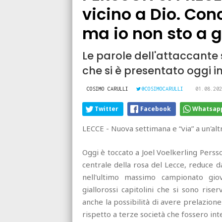
vicino a Dio. Co
ma io non sto a 
Le parole dell'attaccante
che si è presentato oggi 
COSIMO CARULLI
@COSIMOCARULLI
01.08.202
Twitter
Facebook
Whatsap
LECCE - Nuova settimana e “via” a un'alt
Oggi è toccato a Joel Voelkerling Perss
centrale della rosa del Lecce, reduce 
nell'ultimo massimo campionato giov
giallorossi capitolini che si sono rise
anche la possibilità di avere prelazione 
rispetto a terze società che fossero inte