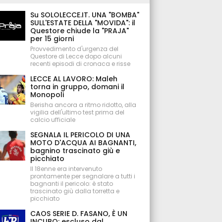
Su SOLOLECCE.IT. UNA "BOMBA"
SULL'ESTATE DELLA "MOVIDA": il
Questore chiude la "PRAJA"
per 15 giorni
Provvedimento d'urgenza del
Questore di Lecce dopo alcuni
recenti episodi di cronaca e risse
LECCE AL LAVORO: Maleh
torna in gruppo, domani il
Monopoli
Berisha ancora a ritmo ridotto, alla
vigilia dell'ultimo test prima del
calcio ufficiale
SEGNALA IL PERICOLO DI UNA
MOTO D'ACQUA AI BAGNANTI,
bagnino trascinato giù e
picchiato
Il 18enne era intervenuto
prontamente per segnalare a tutti i
bagnanti il pericolo: è stato
trascinato giù dalla torretta e
picchiato
CAOS SERIE D. FASANO, È UN
INCUBO: escluso dal