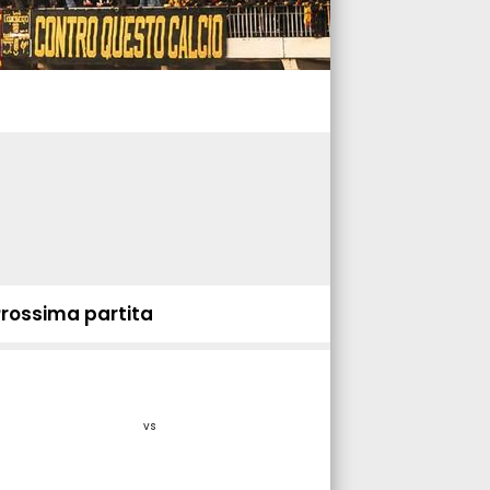
Prossima partita
vs