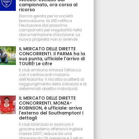
campionato, ora corsa al
ricorso
Doccia gelata per la società
biancazzurra: la LND ratifica
l'esclusione dal prossimo
campionato per irregolarità nella
documentazione d'iscrizione. La
nuova proprietà non si arrende.
IL MERCATO DELLE DIRETTE
CONCORRENTI. Il PARMA ha la
sua punta, ufficiale l'arrivo di
TOURÉ! Le cifre
Il club emiliano rinforza l'attacco
con il centravanti maliano
dell'Atalanta. Il riscatto scatterà al
raggiungimento della salvezza e di
determinati obiettivi individuali.
IL MERCATO DELLE DIRETTE
CONCORRENTI. MONZA-
ROBINSON, è ufficiale: arriva
l'esterno del Southampton! I
dettagli
Il club brianzolo si assicura il
giovane esterno offensivo inglese
classe 2007, reduce da una
stagione da 26 presenze e 2 reti in