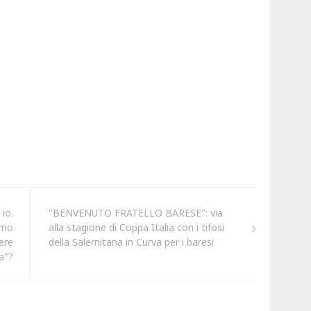
io.
"BENVENUTO FRATELLO BARESE": via
amo
alla stagione di Coppa Italia con i tifosi
ere
della Salernitana in Curva per i baresi
la"?