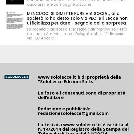
casolare nelle campagne toscane
MENCUCCI SI DIMETTE PURE VIA SOCIAL, alla
società lo ha detto solo via PEC: e il Lecce non
ufficializza per dare il segnale della sorpresa
La società giallorossa spiazzata dall'improvviso gesto
del suo ex Amministratore Delegato: che si è dimesso
via PEC e social
www.sololecce.it
è di proprietà della
“SoloLecce Edizioni S.r.l.s.”
Le foto e i contenuti sono di proprietà
dell’editore
Redazione e pubblicità:
redazionesololecce@gmail.com
La testata
www.sololecce.it
è iscritta al
n. 14/2014 del Registro della Stampa del
Tribunale di Lecce del 14/10/14