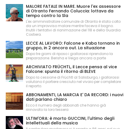
MALORE FATALE IN MARE. Muore l'ex assessore
di Otranto Fernando Coluccia: lottava da
tempo contro la Sla
L'ex amministratore comunale di Otranto è stato colto
da un improvviso malore mentre faceva il bagno.
Inutili i tentativi di rianimazione del 118 e della Guardia
Costiera.
LECCE AL LAVORO: Falcone e Kaba tornano in
gruppo, in 2 ancora out. La situazione
Dopo tre giorni di riposo i giallorossi riprendono la
preparazione. Berisha e Veiga ancora a parte
ARCHIVIATO FRÜCHTL, il Lecce pensa al vice
Falcone: spunta il ritorno di BLEVE
Dopo la cessione di Früchtl al Salisburgo, i giallorossi
valutano il portiere cresciuto nel vivaio per completare
il reparto.
ABBONAMENTI, LA MARCIA E' DA RECORD: i nuovi
dati parlano chiaro
Ecco il numero degli abbonati che hanno già
rinnovato la loro tessera
ULTIM'ORA: è morto GUCCINI, l'ultimo degli
intellettuali della musica
Il cantautore modenese si è spento a 86 anni, nel suo