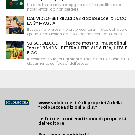
Un altro tema estivo e leggero per il tempo libero dei
nostri lettori: da non perdere
DAL VIDEO-SET di ADIDAS a SoloLecce.it: ECCO
LA 3° MAGLIA
Il Lecce nelle prossime ore presenterà il frutto del lavoro
grafico e di design del suo sponsor tecnico: eccolo
Su SOLOLECCE.IT. Il Lecce mostra i muscoli sul
"caso" BANDA: LETTERA UFFICIALE A FIFA, UEFA E
FIGC
Il Presidente Sticchi Damiani ha sottoscritto e inviato un
documento sul "caso" dell'estate
www.sololecce.it
è di proprietà della
“SoloLecce Edizioni S.r.l.s.”
Le foto e i contenuti sono di proprietà
dell’editore
Redazione e pubblicità: