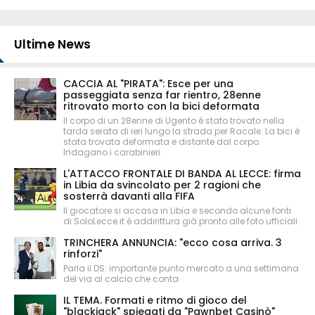
Ultime News
CACCIA AL "PIRATA": Esce per una
passeggiata senza far rientro, 28enne
ritrovato morto con la bici deformata
Il corpo di un 28enne di Ugento è stato trovato nella
tarda serata di ieri lungo la strada per Racale. La bici è
stata trovata deformata e distante dal corpo.
Indagano i carabinieri.
L'ATTACCO FRONTALE DI BANDA AL LECCE: firma
in Libia da svincolato per 2 ragioni che
sosterrà davanti alla FIFA
Il giocatore si accasa in Libia e secondo alcune fonti
di SoloLecce.it è addirittura già pronto alle foto ufficiali
TRINCHERA ANNUNCIA: "ecco cosa arriva. 3
rinforzi"
Parla il DS: importante punto mercato a una settimana
del via al calcio che conta
IL TEMA. Formati e ritmo di gioco del
"blackjack" spiegati da "Pawnbet Casinò"