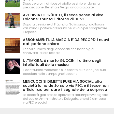
Dopo tre giorni di riposo i giallorossi riprendono la
preparazione. Berisha e Veiga ancora a parte
ARCHIVIATO FRÜCHTL, il Lecce pensa al vice
Falcone: spunta il ritorno di BLEVE
Dopo la cessione di Früchtl al Salisburgo, i giallorossi
valutano il portiere cresciuto nel vivaio per completare
il reparto.
ABBONAMENTI, LA MARCIA E' DA RECORD: i nuovi
dati parlano chiaro
Ecco il numero degli abbonati che hanno già
rinnovato la loro tessera
ULTIM'ORA: è morto GUCCINI, l'ultimo degli
intellettuali della musica
Il cantautore modenese si è spento a 86 anni, nel suo
casolare nelle campagne toscane
MENCUCCI SI DIMETTE PURE VIA SOCIAL, alla
società lo ha detto solo via PEC: e il Lecce non
ufficializza per dare il segnale della sorpresa
La società giallorossa spiazzata dall'improvviso gesto
del suo ex Amministratore Delegato: che si è dimesso
via PEC e social