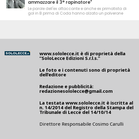
ammazzare il 3° rapinatore"
Le parole dell'ex attaccante e anche ex primatista di
gol in B prima di Coda hanno alzato un polverone
www.sololecce.it
è di proprietà della
“SoloLecce Edizioni S.r.l.s.”
Le foto e i contenuti sono di proprietà
dell’editore
Redazione e pubblicità:
redazionesololecce@gmail.com
La testata
www.sololecce.it
è iscritta al
n. 14/2014 del Registro della Stampa del
Tribunale di Lecce del 14/10/14
Direttore Responsabile Cosimo Carulli