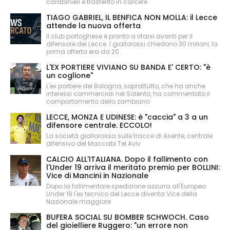
carabinieri e trasferito in carcere.
TIAGO GABRIEL, IL BENFICA NON MOLLA: il Lecce
attende la nuova offerta
Il club portoghese è pronto a rifarsi avanti per il
difensore del Lecce. I giallorossi chiedono 30 milioni, la
prima offerta era da 20.
L'EX PORTIERE VIVIANO SU BANDA E' CERTO: "è
un coglione"
L'ex portiere del Bologna, soprattutto, che ha anche
interessi commerciali nel Salento, ha commentato il
comportamento dello zambiano
LECCE, MONZA E UDINESE: è "caccia" a 3 a un
difensore centrale. ECCOLO!
La società giallorossa sulle tracce di Asente, centrale
difensivo del Maccabi Tel Aviv
CALCIO ALL'ITALIANA. Dopo il fallimento con
l'Under 19 arriva il meritato premio per BOLLINI:
Vice di Mancini in Nazionale
Dopo la fallimentare spedizione azzurra all'Europeo
Under 19 l'ex tecnico del Lecce diventa Vice della
Nazionale maggiore
BUFERA SOCIAL SU BOMBER SCHWOCH. Caso
del gioielliere Ruggero: "un errore non