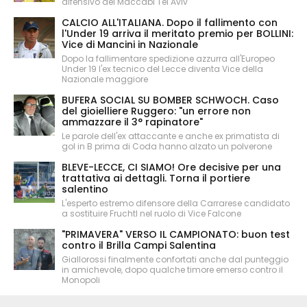
difensivo del Maccabi Tel Aviv
CALCIO ALL'ITALIANA. Dopo il fallimento con
l'Under 19 arriva il meritato premio per BOLLINI:
Vice di Mancini in Nazionale
Dopo la fallimentare spedizione azzurra all'Europeo
Under 19 l'ex tecnico del Lecce diventa Vice della
Nazionale maggiore
BUFERA SOCIAL SU BOMBER SCHWOCH. Caso
del gioielliere Ruggero: "un errore non
ammazzare il 3° rapinatore"
Le parole dell'ex attaccante e anche ex primatista di
gol in B prima di Coda hanno alzato un polverone
BLEVE-LECCE, CI SIAMO! Ore decisive per una
trattativa ai dettagli. Torna il portiere
salentino
L'esperto estremo difensore della Carrarese candidato
a sostituire Fruchtl nel ruolo di Vice Falcone
"PRIMAVERA" VERSO IL CAMPIONATO: buon test
contro il Brilla Campi Salentina
Giallorossi finalmente confortati anche dal punteggio
in amichevole, dopo qualche timore emerso contro il
Monopoli