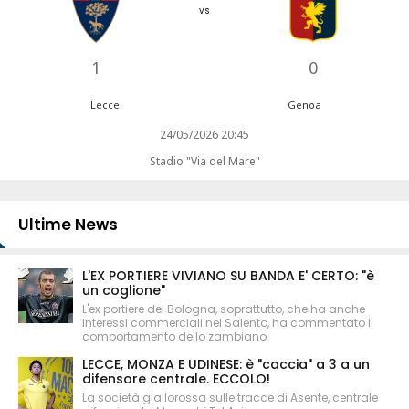
vs
1
0
Lecce
Genoa
24/05/2026 20:45
Stadio "Via del Mare"
Ultime News
L'EX PORTIERE VIVIANO SU BANDA E' CERTO: "è
un coglione"
L'ex portiere del Bologna, soprattutto, che ha anche
interessi commerciali nel Salento, ha commentato il
comportamento dello zambiano
LECCE, MONZA E UDINESE: è "caccia" a 3 a un
difensore centrale. ECCOLO!
La società giallorossa sulle tracce di Asente, centrale