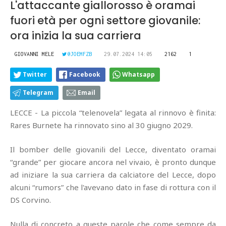
L'attaccante giallorosso è oramai
fuori età per ogni settore giovanile:
ora inizia la sua carriera
GIOVANNI MELE
@JOEMFZB
29.07.2024 14:05
2162
1
Twitter
Facebook
Whatsapp
Telegram
Email
LECCE - La piccola “telenovela” legata al rinnovo è finita:
Rares Burnete ha rinnovato sino al 30 giugno 2029.
Il bomber delle giovanili del Lecce, diventato oramai
“grande” per giocare ancora nel vivaio, è pronto dunque
ad iniziare la sua carriera da calciatore del Lecce, dopo
alcuni “rumors” che l'avevano dato in fase di rottura con il
DS Corvino.
Nulla di concreto a queste parole che come sempre da