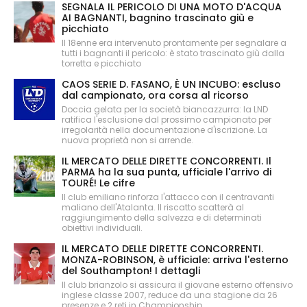
SEGNALA IL PERICOLO DI UNA MOTO D'ACQUA
AI BAGNANTI, bagnino trascinato giù e
picchiato
Il 18enne era intervenuto prontamente per segnalare a
tutti i bagnanti il pericolo: è stato trascinato giù dalla
torretta e picchiato
CAOS SERIE D. FASANO, È UN INCUBO: escluso
dal campionato, ora corsa al ricorso
Doccia gelata per la società biancazzurra: la LND
ratifica l'esclusione dal prossimo campionato per
irregolarità nella documentazione d'iscrizione. La
nuova proprietà non si arrende.
IL MERCATO DELLE DIRETTE CONCORRENTI. Il
PARMA ha la sua punta, ufficiale l'arrivo di
TOURÉ! Le cifre
Il club emiliano rinforza l'attacco con il centravanti
maliano dell'Atalanta. Il riscatto scatterà al
raggiungimento della salvezza e di determinati
obiettivi individuali.
IL MERCATO DELLE DIRETTE CONCORRENTI.
MONZA-ROBINSON, è ufficiale: arriva l'esterno
del Southampton! I dettagli
Il club brianzolo si assicura il giovane esterno offensivo
inglese classe 2007, reduce da una stagione da 26
presenze e 2 reti in Championship.