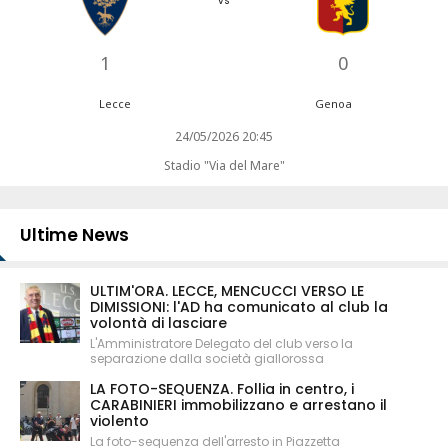
vs
1
0
Lecce
Genoa
24/05/2026 20:45
Stadio "Via del Mare"
Ultime News
ULTIM'ORA. LECCE, MENCUCCI VERSO LE
DIMISSIONI: l'AD ha comunicato al club la
volontà di lasciare
L'Amministratore Delegato del club verso la
separazione dalla società giallorossa
LA FOTO-SEQUENZA. Follia in centro, i
CARABINIERI immobilizzano e arrestano il
violento
La foto-sequenza dell'arresto in Piazzetta