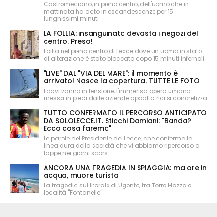
Castromediano, in pieno centro, dell'uomo che in
mattinata ha dato in escandescenze per 15
lunghissimi minuti
LA FOLLIA: insanguinato devasta i negozi del
centro. Preso!
Follia nel pieno centro di Lecce dove un uomo in stato
di alterazione è stato bloccato dopo 15 minuti infernali
"LIVE" DAL "VIA DEL MARE": il momento è
arrivato! Nasce la copertura. TUTTE LE FOTO
I cavi vanno in tensione, l'immensa opera umana
messa in piedi dalle aziende appaltatrici si concretizza
TUTTO CONFERMATO IL PERCORSO ANTICIPATO
DA SOLOLECCE.IT. Sticchi Damiani: "Banda?
Ecco cosa faremo"
Le parole del Presidente del Lecce, che conferma la
linea dura della società che vi abbiamo ripercorso a
tappe nei giorni scorsi
ANCORA UNA TRAGEDIA IN SPIAGGIA: malore in
acqua, muore turista
La tragedia sul litorale di Ugento, tra Torre Mozza e
località "Fontanelle"