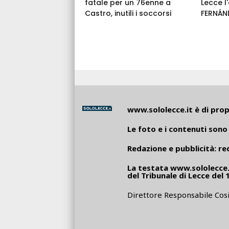
fatale per un 76enne a
Lecce 
Castro, inutili i soccorsi
FERNÁN
www.sololecce.it
è di propr
Le foto e i contenuti sono 
Redazione e pubblicità:
re
La testata
www.sololecce.
del Tribunale di Lecce del 
Direttore Responsabile Cosi