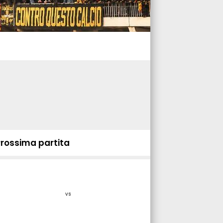
Prossima partita
vs