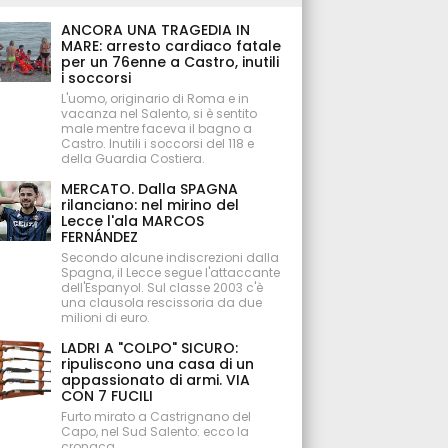
ANCORA UNA TRAGEDIA IN
MARE: arresto cardiaco fatale
per un 76enne a Castro, inutili
i soccorsi
L'uomo, originario di Roma e in
vacanza nel Salento, si è sentito
male mentre faceva il bagno a
Castro. Inutili i soccorsi del 118 e
della Guardia Costiera.
MERCATO. Dalla SPAGNA
rilanciano: nel mirino del
Lecce l'ala MARCOS
FERNÁNDEZ
Secondo alcune indiscrezioni dalla
Spagna, il Lecce segue l'attaccante
dell'Espanyol. Sul classe 2003 c'è
una clausola rescissoria da due
milioni di euro.
LADRI A "COLPO" SICURO:
ripuliscono una casa di un
appassionato di armi. VIA
CON 7 FUCILI
Furto mirato a Castrignano del
Capo, nel Sud Salento: ecco la
cronaca