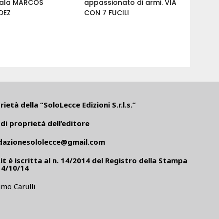
l'ala MARCOS
appassionato di armi. VIA
DEZ
CON 7 FUCILI
ietà della “SoloLecce Edizioni S.r.l.s.”
di proprietà dell’editore
dazionesololecce@gmail.com
it
è iscritta al n. 14/2014 del Registro della Stampa
14/10/14
mo Carulli