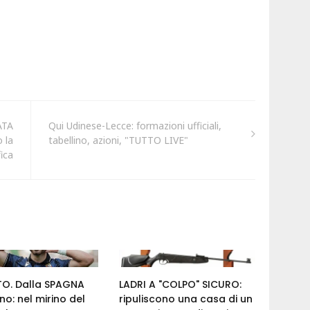
ATA
Qui Udinese-Lecce: formazioni ufficiali,
 la
tabellino, azioni, "TUTTO LIVE"
fica
O. Dalla SPAGNA
LADRI A "COLPO" SICURO:
no: nel mirino del
ripuliscono una casa di un