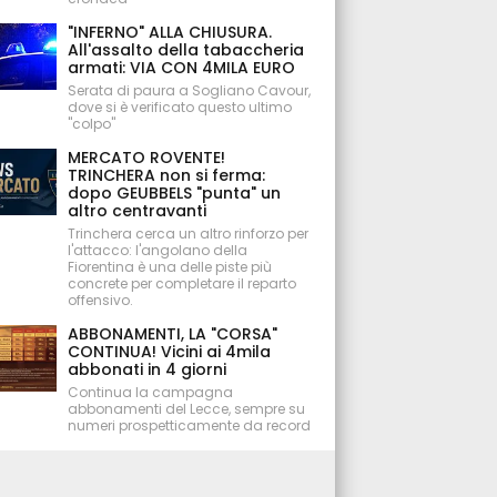
"INFERNO" ALLA CHIUSURA.
All'assalto della tabaccheria
armati: VIA CON 4MILA EURO
Serata di paura a Sogliano Cavour,
dove si è verificato questo ultimo
"colpo"
MERCATO ROVENTE!
TRINCHERA non si ferma:
dopo GEUBBELS "punta" un
altro centravanti
Trinchera cerca un altro rinforzo per
l'attacco: l'angolano della
Fiorentina è una delle piste più
concrete per completare il reparto
offensivo.
ABBONAMENTI, LA "CORSA"
CONTINUA! Vicini ai 4mila
abbonati in 4 giorni
Continua la campagna
abbonamenti del Lecce, sempre su
numeri prospetticamente da record