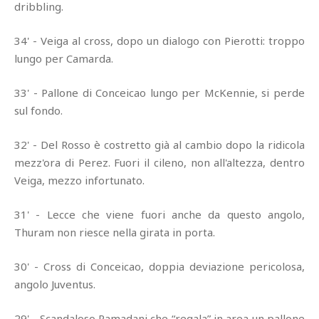
dribbling.
34' - Veiga al cross, dopo un dialogo con Pierotti: troppo
lungo per Camarda.
33' - Pallone di Conceicao lungo per McKennie, si perde
sul fondo.
32' - Del Rosso è costretto già al cambio dopo la ridicola
mezz'ora di Perez. Fuori il cileno, non all'altezza, dentro
Veiga, mezzo infortunato.
31' - Lecce che viene fuori anche da questo angolo,
Thuram non riesce nella girata in porta.
30' - Cross di Conceicao, doppia deviazione pericolosa,
angolo Juventus.
29' - Scandaloso Ramadani che “regala” in area un pallone