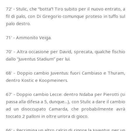
72' - Stulic, che “botta”! Tiro subito per il nuovo entrato, a
fil di palo, con Di Gregorio comunque proteso in tuffo sul
palo destro.
71' - Ammonito Veiga.
70' - Altra occasione per David, sprecata, qualche fischio
dallo “Juventus Stadium” per lui.
68' - Doppio cambio Juventus: fuori Cambiaso e Thuram,
dentro Kostic e Koopmeiners.
67' - Doppio cambio Lecce: dentro Ndaba per Pierotti (si
passa alla difesa a 5, dunque…), con Stulic a dare il cambio
ad un disoccupato Camarda, che probabilmente avrà
toccato 2 palloni in oltre un'ora di gioco.
66' - Recrimina un altro calcio di rigore la Juventus per un