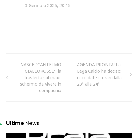
NASCE "CANTELMO
AGENDA PRONTA! La
GIALLOROSSE": la
Lega Calcio ha deciso:
trasferta sul maxi-
ecco date e orari dalla
schermo da vivere in
23° alla 24°
compagnia
Ultime
News