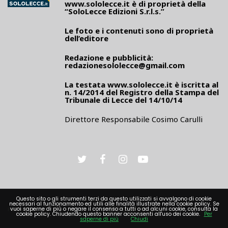
www.sololecce.it
è di proprietà della
“SoloLecce Edizioni S.r.l.s.”
Le foto e i contenuti sono di proprietà
dell’editore
Redazione e pubblicità:
redazionesololecce@gmail.com
La testata
www.sololecce.it
è iscritta al
n. 14/2014 del Registro della Stampa del
Tribunale di Lecce del 14/10/14
Direttore Responsabile Cosimo Carulli
Questo sito o gli strumenti terzi da questo utilizzati si avvalgono di cookie
necessari al funzionamento ed utili alle finalità illustrate nella cookie policy. Se
PRIVACY
vuoi saperne di più o negare il consenso a tutti o ad alcuni cookie, consulta la
cookie policy. Chiudendo questo banner acconsenti all'uso dei cookie.
Per
saperne di più
Chiudi