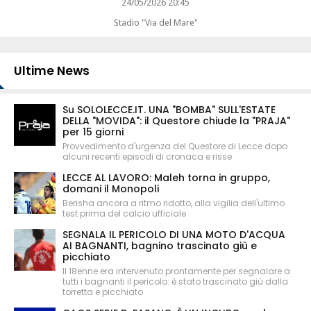
24/05/2026 20:45
Stadio "Via del Mare"
Ultime News
Su SOLOLECCE.IT. UNA "BOMBA" SULL'ESTATE
DELLA "MOVIDA": il Questore chiude la "PRAJA"
per 15 giorni
Provvedimento d'urgenza del Questore di Lecce dopo
alcuni recenti episodi di cronaca e risse
LECCE AL LAVORO: Maleh torna in gruppo,
domani il Monopoli
Berisha ancora a ritmo ridotto, alla vigilia dell'ultimo
test prima del calcio ufficiale
SEGNALA IL PERICOLO DI UNA MOTO D'ACQUA
AI BAGNANTI, bagnino trascinato giù e
picchiato
Il 18enne era intervenuto prontamente per segnalare a
tutti i bagnanti il pericolo: è stato trascinato giù dalla
torretta e picchiato