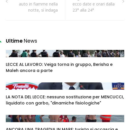
auto in fiamme nella
ecco date e orari dalla
notte, si indaga
23° alla 24°
Ultime
News
LECCE AL LAVORO: Veiga torna in gruppo, Berisha e
Maleh ancora a parte
LA NOTA DEL LECCE: nessuna sostituzione per MENCUCCI,
liquidato con garbo, "dinamiche fisiologiche"
ANCORA UNA TRAGEDIA IN MARE: turista si accascia e