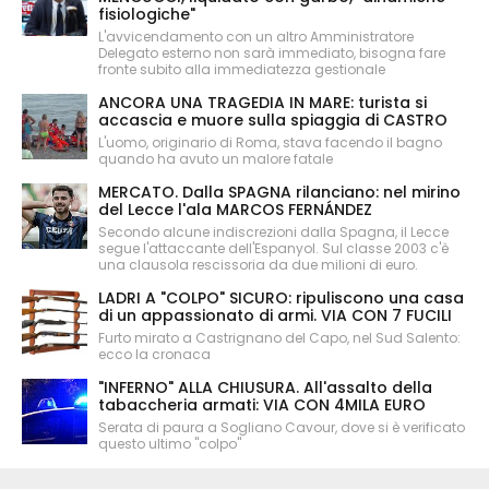
fisiologiche"
L'avvicendamento con un altro Amministratore
Delegato esterno non sarà immediato, bisogna fare
fronte subito alla immediatezza gestionale
ANCORA UNA TRAGEDIA IN MARE: turista si
accascia e muore sulla spiaggia di CASTRO
L'uomo, originario di Roma, stava facendo il bagno
quando ha avuto un malore fatale
MERCATO. Dalla SPAGNA rilanciano: nel mirino
del Lecce l'ala MARCOS FERNÁNDEZ
Secondo alcune indiscrezioni dalla Spagna, il Lecce
segue l'attaccante dell'Espanyol. Sul classe 2003 c'è
una clausola rescissoria da due milioni di euro.
LADRI A "COLPO" SICURO: ripuliscono una casa
di un appassionato di armi. VIA CON 7 FUCILI
Furto mirato a Castrignano del Capo, nel Sud Salento:
ecco la cronaca
"INFERNO" ALLA CHIUSURA. All'assalto della
tabaccheria armati: VIA CON 4MILA EURO
Serata di paura a Sogliano Cavour, dove si è verificato
questo ultimo "colpo"