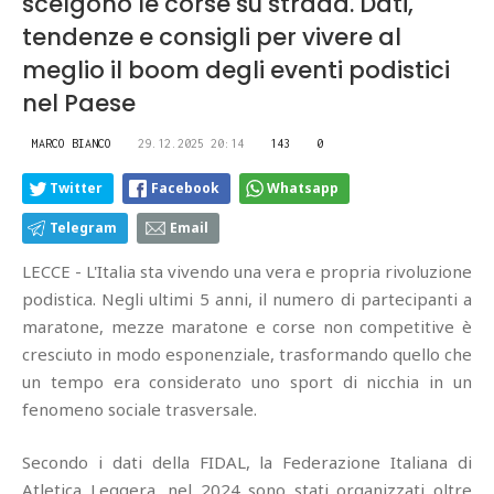
scelgono le corse su strada. Dati,
tendenze e consigli per vivere al
meglio il boom degli eventi podistici
nel Paese
MARCO BIANCO
29.12.2025 20:14
143
0
Twitter
Facebook
Whatsapp
Telegram
Email
LECCE - L'Italia sta vivendo una vera e propria rivoluzione
podistica. Negli ultimi 5 anni, il numero di partecipanti a
maratone, mezze maratone e corse non competitive è
cresciuto in modo esponenziale, trasformando quello che
un tempo era considerato uno sport di nicchia in un
fenomeno sociale trasversale.
Secondo i dati della FIDAL, la Federazione Italiana di
Atletica Leggera, nel 2024 sono stati organizzati oltre