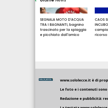
Ultime
News
SEGNALA MOTO D'ACQUA
CAOS SE
TRA I BAGNANTI, bagnino
INCUBO:
trascinato per la spiaggia
campio
e picchiato dall'amico
ricorso
www.sololecce.it
è di propr
Le foto e i contenuti sono 
Redazione e pubblicità:
re
La testata
www.sololecce.