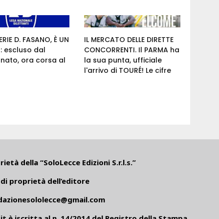
RIE D. FASANO, È UN
IL MERCATO DELLE DIRETTE
 escluso dal
CONCORRENTI. Il PARMA ha
nato, ora corsa al
la sua punta, ufficiale
l'arrivo di TOURÉ! Le cifre
ietà della “SoloLecce Edizioni S.r.l.s.”
di proprietà dell’editore
dazionesololecce@gmail.com
it
è iscritta al n. 14/2014 del Registro della Stampa