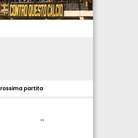
Prossima partita
vs