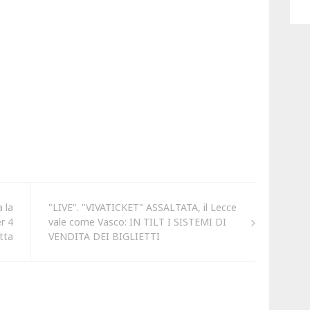
 la
"LIVE". "VIVATICKET" ASSALTATA, il Lecce
r 4
vale come Vasco: IN TILT I SISTEMI DI
tta
VENDITA DEI BIGLIETTI