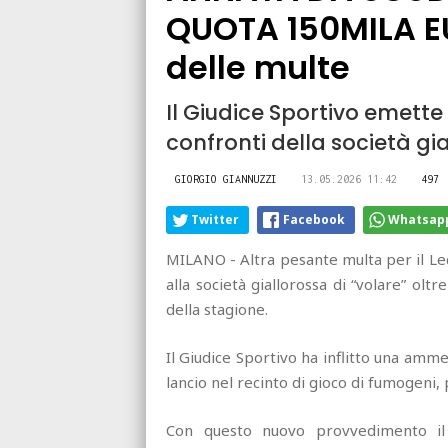
QUOTA 150MILA EU
delle multe
Il Giudice Sportivo emette 
confronti della società gi
GIORGIO GIANNUZZI
13.05.2026 11:42
497
Twitter
Facebook
Whatsap
MILANO - Altra pesante multa per il Le
alla società giallorossa di “volare” o
della stagione.
Il Giudice Sportivo ha inflitto una amme
lancio nel recinto di gioco di fumogeni,
Con questo nuovo provvedimento il 