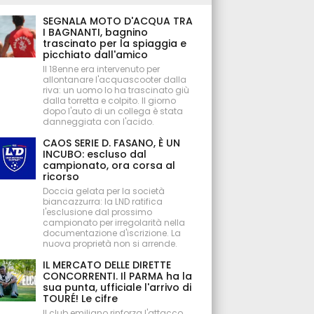
SEGNALA MOTO D'ACQUA TRA
I BAGNANTI, bagnino
trascinato per la spiaggia e
picchiato dall'amico
Il 18enne era intervenuto per
allontanare l'acquascooter dalla
riva: un uomo lo ha trascinato giù
dalla torretta e colpito. Il giorno
dopo l'auto di un collega è stata
danneggiata con l'acido.
CAOS SERIE D. FASANO, È UN
INCUBO: escluso dal
campionato, ora corsa al
ricorso
Doccia gelata per la società
biancazzurra: la LND ratifica
l'esclusione dal prossimo
campionato per irregolarità nella
documentazione d'iscrizione. La
nuova proprietà non si arrende.
IL MERCATO DELLE DIRETTE
CONCORRENTI. Il PARMA ha la
sua punta, ufficiale l'arrivo di
TOURÉ! Le cifre
Il club emiliano rinforza l'attacco