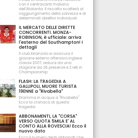
con il centravanti maliano
dell'Atalanta. Il riscatto scatterà al
raggiungimento della salvezza e di
determinati obiettivi individuali.
IL MERCATO DELLE DIRETTE
CONCORRENTI. MONZA-
ROBINSON, è ufficiale: arriva
l'esterno del Southampton! I
dettagli
Il club brianzolo si assicura il
giovane esterno offensivo inglese
classe 2007, reduce da una
stagione da 26 presenze e 2 reti in
Championship.
FLASH: LA TRAGEDIA A
GALLIPOLI, MUORE TURISTA
19ENNE a "Rivabella"
Dramma in acqua a "Rivabella".
Ecco la cronaca di questa
tragedia
ABBONAMENTI, LA "CORSA"
VERSO QUOTA 5MILA E' AL
CONTO ALLA ROVESCIA! Ecco il
nuovo dato
Ecco il numero degli abbonati che