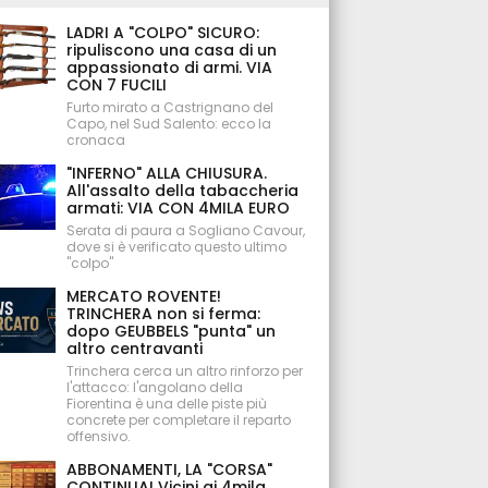
LADRI A "COLPO" SICURO:
ripuliscono una casa di un
appassionato di armi. VIA
CON 7 FUCILI
Furto mirato a Castrignano del
Capo, nel Sud Salento: ecco la
cronaca
"INFERNO" ALLA CHIUSURA.
All'assalto della tabaccheria
armati: VIA CON 4MILA EURO
Serata di paura a Sogliano Cavour,
dove si è verificato questo ultimo
"colpo"
MERCATO ROVENTE!
TRINCHERA non si ferma:
dopo GEUBBELS "punta" un
altro centravanti
Trinchera cerca un altro rinforzo per
l'attacco: l'angolano della
Fiorentina è una delle piste più
concrete per completare il reparto
offensivo.
ABBONAMENTI, LA "CORSA"
CONTINUA! Vicini ai 4mila