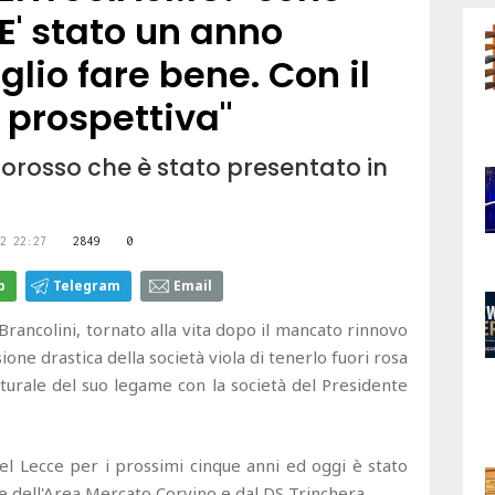
 E' stato un anno
glio fare bene. Con il
 prospettiva"
llorosso che è stato presentato in
a
2 22:27
2849
0
p
Telegram
Email
Brancolini, tornato alla vita dopo il mancato rinnovo
sione drastica della società viola di tenerlo fuori rosa
turale del suo legame con la società del Presidente
el Lecce per i prossimi cinque anni ed oggi è stato
e dell'Area Mercato Corvino e dal DS Trinchera.