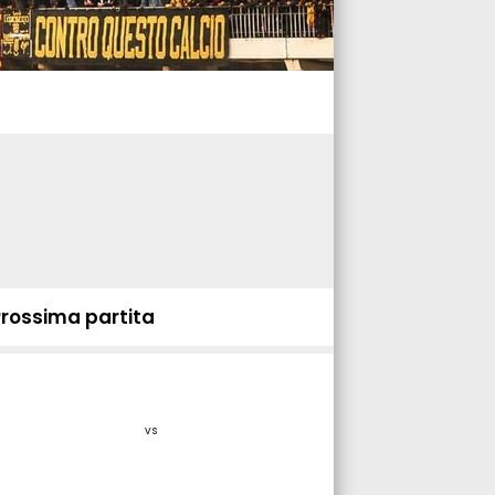
Prossima partita
vs