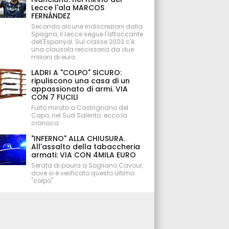
Lecce l'ala MARCOS
FERNÁNDEZ
Secondo alcune indiscrezioni dalla
Spagna, il Lecce segue l'attaccante
dell'Espanyol. Sul classe 2003 c'è
una clausola rescissoria da due
milioni di euro.
LADRI A "COLPO" SICURO:
ripuliscono una casa di un
appassionato di armi. VIA
CON 7 FUCILI
Furto mirato a Castrignano del
Capo, nel Sud Salento: ecco la
cronaca
"INFERNO" ALLA CHIUSURA.
All'assalto della tabaccheria
armati: VIA CON 4MILA EURO
Serata di paura a Sogliano Cavour,
dove si è verificato questo ultimo
"colpo"