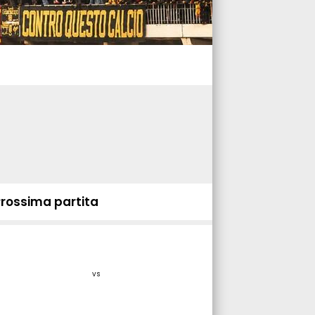
Prossima partita
vs