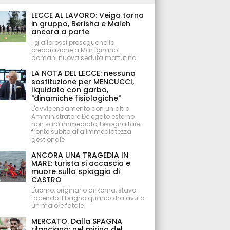
LECCE AL LAVORO: Veiga torna
in gruppo, Berisha e Maleh
ancora a parte
I giallorossi proseguono la
preparazione a Martignano:
domani nuova seduta mattutina
LA NOTA DEL LECCE: nessuna
sostituzione per MENCUCCI,
liquidato con garbo,
"dinamiche fisiologiche"
L'avvicendamento con un altro
Amministratore Delegato esterno
non sarà immediato, bisogna fare
fronte subito alla immediatezza
gestionale
ANCORA UNA TRAGEDIA IN
MARE: turista si accascia e
muore sulla spiaggia di
CASTRO
L'uomo, originario di Roma, stava
facendo il bagno quando ha avuto
un malore fatale
MERCATO. Dalla SPAGNA
rilanciano: nel mirino del