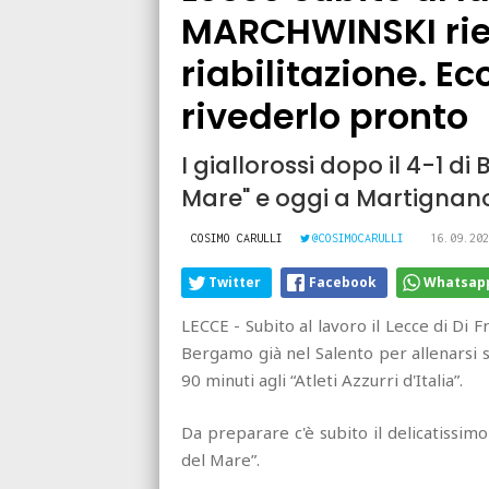
MARCHWINSKI rie
riabilitazione. E
rivederlo pronto
I giallorossi dopo il 4-1 di
Mare" e oggi a Martignan
COSIMO CARULLI
@COSIMOCARULLI
16.09.202
Twitter
Facebook
Whatsap
LECCE - Subito al lavoro il Lecce di Di 
Bergamo già nel Salento per allenarsi s
90 minuti agli “Atleti Azzurri d'Italia”.
Da preparare c'è subito il delicatissimo
del Mare”.