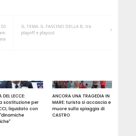
 DI
IL TEMA. IL FASCINO DELLA B, tra
re:
playoff e playout
nne
 DEL LECCE:
ANCORA UNA TRAGEDIA IN
 sostituzione per
MARE: turista si accascia e
I, liquidato con
muore sulla spiaggia di
 "dinamiche
CASTRO
iche"