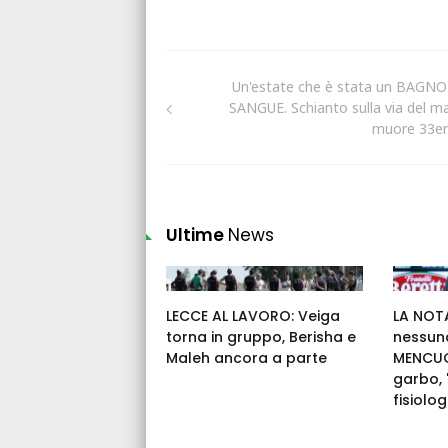
Un'estate che è stata un BAGNO
SANGUE. Schianto sulla via del ma
muore 33e
Ultime
News
LECCE AL LAVORO: Veiga
LA NOTA
torna in gruppo, Berisha e
nessuna
Maleh ancora a parte
MENCUCC
garbo,
fisiolog