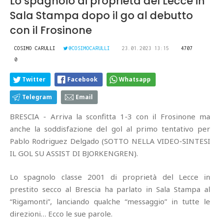
Lo spagnolo di proprietà del Lecce in
Sala Stampa dopo il go al debutto
con il Frosinone
COSIMO CARULLI
@COSIMOCARULLI
23.01.2023 13:15
4707
0
Twitter
Facebook
Whatsapp
Telegram
Email
BRESCIA - Arriva la sconfitta 1-3 con il Frosinone ma
anche la soddisfazione del gol al primo tentativo per
Pablo Rodriguez Delgado (SOTTO NELLA VIDEO-SINTESI
IL GOL SU ASSIST DI BJORKENGREN).
Lo spagnolo classe 2001 di proprietà del Lecce in
prestito secco al Brescia ha parlato in Sala Stampa al
“Rigamonti”, lanciando qualche “messaggio” in tutte le
direzioni… Ecco le sue parole.