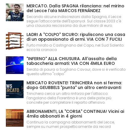
MERCATO. Dalla SPAGNA rilanciano: nel mirino
del Lecce l'ala MARCOS FERNÁNDEZ
Secondo alcune indiscrezioni dalla Spagna, il Lecce
segue l'attaccante dell'Espanyol. Sul classe 2003 c'è
una clausola rescissoria da due milioni di euro.
LADRI A "COLPO" SICURO: ripuliscono una casa
di un appassionato di armi. VIA CON 7 FUCILI
Furto mirato a Castrignano del Capo, nel Sud Salento:
ecco la cronaca
"INFERNO" ALLA CHIUSURA. All'assalto della
tabaccheria armati: VIA CON 4MILA EURO
Serata di paura a Sogliano Cavour, dove si è verificato
questo ultimo "colpo"
MERCATO ROVENTE! TRINCHERA non si ferma:
dopo GEUBBELS "punta" un altro centravanti
Trinchera cerca un altro rinforzo per l'attacco:
l'angolano della Fiorentina è una delle piste più
concrete per completare il reparto offensivo.
ABBONAMENTI, LA "CORSA" CONTINUA! Vicini ai
4mila abbonati in 4 giorni
Continua la campagna abbonamenti del Lecce,
sempre su numeri prospetticamente da record