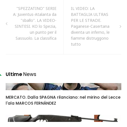
"SPEZZATINO" SERIE
IL VIDEO: LA
A: Juventus-Atalanta da
BATTAGLIA ULTRAS
"sballo". LA VIDEO-
PER LE STRADE.
SINTESI. KO lo Spezia,
Paganese-Casertana
un punto per il
diventa un inferno, le
Sassuolo. La classifica
fiamme distruggono
tutto
Ultime
News
MERCATO. Dalla SPAGNA rilanciano: nel mirino del Lecce
l'ala MARCOS FERNÁNDEZ