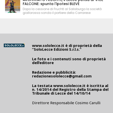
FALCONE: spunta l'ipotesi BLEVE
Dopo la cessione di Fruchtl al Salisburgo la società
giallorossa sonda il portiere della Carrarese
www.sololecce.it
è di proprietà della
“SoloLecce Edizioni S.r.l.s.”
Le foto e i contenuti sono di proprietà
dell’editore
Redazione e pubblicità:
redazionesololecce@gmail.com
La testata
www.sololecce.it
è iscritta al
n. 14/2014 del Registro della Stampa del
Tribunale di Lecce del 14/10/14
Direttore Responsabile Cosimo Carulli