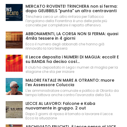
MERCATO ROVENTE! TRINCHERA non si ferma:
dopo GEUBBELS "punta" un altro centravanti
Trinchera cerca un altro rinforzo per l'attacco:
l'angolano della Fiorentina è una delle piste più
concrete per completare il reparto offensivo.
ABBONAMENTI, LA CORSA NON SI FERMA: quasi
4mila tessere in 4 giorni
Ecco il numero degli abbonati che hanno già
rinnovato la loro tessera
Il Lecce deposita i NUMERI DI MAGLIA: eccoli! E
su BANDA ha deciso così...
Il club ha depositato in Lega i numeri di maglia per la
stagione che sta per iniziare
MALORE FATALE IN MARE A OTRANTO: muore
l'ex Assessore Coluccia
L'ex amministratore comunale e politico di Otranto da
tempo lottava anche contro l'avanzata della SLA
LECCE AL LAVORO: Falcone e Kaba
nuovamente in gruppo. 2 out
Dopo 3 giorni di riposo è tornato a lavorare il Lecce.
Ecco la situazione
ARCHIVIATO FRUCHTL, il Lecce pensa al VICE