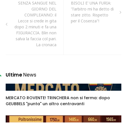
SENZA SANGUE NEL
BISOLI E' UNA FURIA:
GIORNO DEL
"l'arbitro mi ha detto di
COMPLEANNO: il
stare zitto. Rispetto
Lecce si crede in gita
per il Cosenza"!
dopo 2 minuti e fa una
FIGURACCIA. Blin non
salva la faccia col pari.
La cronaca
Ultime
News
MERCATO ROVENTE! TRINCHERA non si ferma: dopo
GEUBBELS "punta" un altro centravanti