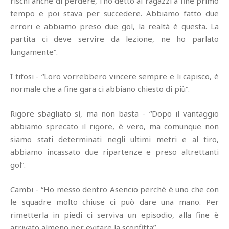
rischi anche di perdere, l'ho detto ai ragazzi a fine primo
tempo e poi stava per succedere. Abbiamo fatto due
errori e abbiamo preso due gol, la realtà è questa. La
partita ci deve servire da lezione, ne ho parlato
lungamente”.
I tifosi - “Loro vorrebbero vincere sempre e li capisco, è
normale che a fine gara ci abbiano chiesto di più”.
Rigore sbagliato sì, ma non basta - “Dopo il vantaggio
abbiamo sprecato il rigore, è vero, ma comunque non
siamo stati determinati negli ultimi metri e al tiro,
abbiamo incassato due ripartenze e preso altrettanti
gol”.
Cambi - “Ho messo dentro Asencio perchè è uno che con
le squadre molto chiuse ci può dare una mano. Per
rimetterla in piedi ci serviva un episodio, alla fine è
arrivato almeno per evitare la sconfitta”.