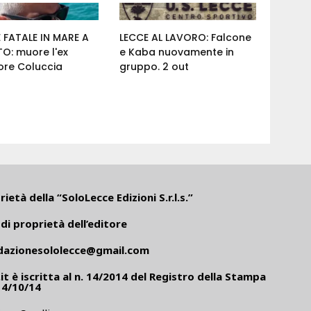
 FATALE IN MARE A
LECCE AL LAVORO: Falcone
O: muore l'ex
e Kaba nuovamente in
ore Coluccia
gruppo. 2 out
ietà della “SoloLecce Edizioni S.r.l.s.”
di proprietà dell’editore
dazionesololecce@gmail.com
it
è iscritta al n. 14/2014 del Registro della Stampa
14/10/14