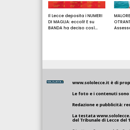
Il Lecce deposita i NUMERI
MALORE
DI MAGLIA: eccoli! E su
OTRANT
BANDA ha deciso così...
Assess
www.sololecce.it
è di propr
Le foto e i contenuti sono 
Redazione e pubblicità:
re
La testata
www.sololecce.
del Tribunale di Lecce del 