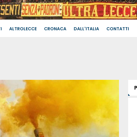
I
ALTROLECCE
CRONACA
DALL'ITALIA
CONTATTI