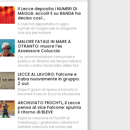
Il Lecce deposita i NUMERI DI
MAGLIA: eccoli! E su BANDA ha
deciso così...
Il club ha depositato in Lega i
numeri di maglia per la stagione
che sta per iniziare
MALORE FATALE IN MARE A
OTRANTO: muore l'ex
Assessore Coluccia
L'ex amministratore comunale e
politico di Otranto da tempo lottava
anche contro l'avanzata della SLA
LECCE AL LAVORO: Falcone e
Kaba nuovamente in gruppo.
2 out
Dopo 3 giorni di riposo è tornato a
lavorare il Lecce. Ecco la situazione
ARCHIVIATO FRÜCHTL, il Lecce
pensa al vice Falcone: spunta
il ritorno di BLEVE
Dopo la cessione di Früchtl al
Salisburgo, i giallorossi valutano il
portiere cresciuto nel vivaio per