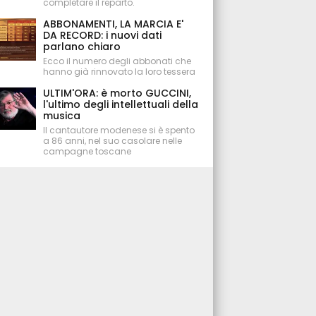
completare il reparto.
ABBONAMENTI, LA MARCIA E'
DA RECORD: i nuovi dati
parlano chiaro
Ecco il numero degli abbonati che
hanno già rinnovato la loro tessera
ULTIM'ORA: è morto GUCCINI,
l'ultimo degli intellettuali della
musica
Il cantautore modenese si è spento
a 86 anni, nel suo casolare nelle
campagne toscane