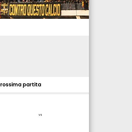
Prossima partita
vs