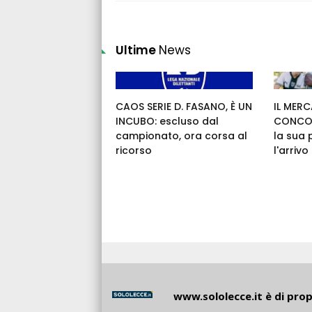
Ultime
News
CAOS SERIE D. FASANO, È UN
IL MERC
INCUBO: escluso dal
CONCOR
campionato, ora corsa al
la sua 
ricorso
l'arrivo
www.sololecce.it
è di propr