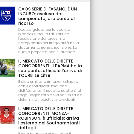
CAOS SERIE D. FASANO, È UN
INCUBO: escluso dal
campionato, ora corsa al
ricorso
Doccia gelata per la società
biancazzurra: la LND ratifica
l'esclusione dal prossimo
campionato per irregolarità nella
documentazione d'iscrizione. La
nuova proprietà non si arrende.
IL MERCATO DELLE DIRETTE
CONCORRENTI. Il PARMA ha la
sua punta, ufficiale l'arrivo di
TOURÉ! Le cifre
Il club emiliano rinforza l'attacco
con il centravanti maliano
dell'Atalanta. Il riscatto scatterà al
raggiungimento della salvezza e di
determinati obiettivi individuali.
IL MERCATO DELLE DIRETTE
CONCORRENTI. MONZA-
ROBINSON, è ufficiale: arriva
l'esterno del Southampton! I
dettagli
Il club brianzolo si assicura il