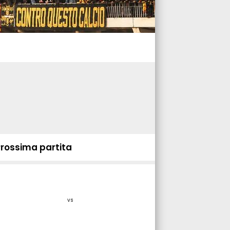
Prossima partita
vs