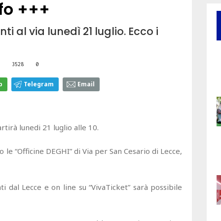
nfo +++
l via lunedì 21 luglio. Ecco i
3528
0
p
Telegram
Email
rà lunedi 21 luglio alle 10.
o le “Officine DEGHI” di Via per San Cesario di Lecce,
ati dal Lecce e on line su “VivaTicket” sarà possibile