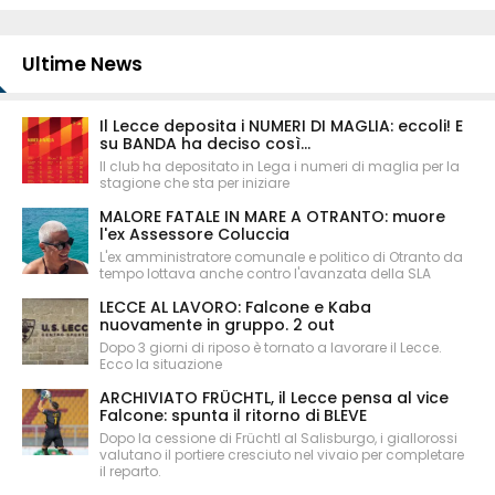
Ultime News
Il Lecce deposita i NUMERI DI MAGLIA: eccoli! E
su BANDA ha deciso così...
Il club ha depositato in Lega i numeri di maglia per la
stagione che sta per iniziare
MALORE FATALE IN MARE A OTRANTO: muore
l'ex Assessore Coluccia
L'ex amministratore comunale e politico di Otranto da
tempo lottava anche contro l'avanzata della SLA
LECCE AL LAVORO: Falcone e Kaba
nuovamente in gruppo. 2 out
Dopo 3 giorni di riposo è tornato a lavorare il Lecce.
Ecco la situazione
ARCHIVIATO FRÜCHTL, il Lecce pensa al vice
Falcone: spunta il ritorno di BLEVE
Dopo la cessione di Früchtl al Salisburgo, i giallorossi
valutano il portiere cresciuto nel vivaio per completare
il reparto.