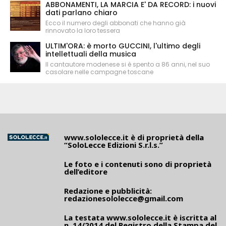
ABBONAMENTI, LA MARCIA E' DA RECORD: i nuovi
dati parlano chiaro
Ecco il numero degli abbonati che hanno già
rinnovato la loro tessera
ULTIM'ORA: è morto GUCCINI, l'ultimo degli
intellettuali della musica
Il cantautore modenese si è spento a 86 anni, nel suo
casolare nelle campagne toscane
www.sololecce.it
è di proprietà della
“SoloLecce Edizioni S.r.l.s.”
Le foto e i contenuti sono di proprietà
dell’editore
Redazione e pubblicità:
redazionesololecce@gmail.com
La testata
www.sololecce.it
è iscritta al
n. 14/2014 del Registro della Stampa del