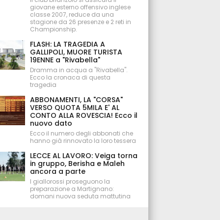
giovane esterno offensivo inglese
classe 2007, reduce da una
stagione da 26 presenze e 2 reti in
Championship.
FLASH: LA TRAGEDIA A
GALLIPOLI, MUORE TURISTA
19ENNE a "Rivabella"
Dramma in acqua a "Rivabella".
Ecco la cronaca di questa
tragedia
ABBONAMENTI, LA "CORSA"
VERSO QUOTA 5MILA E' AL
CONTO ALLA ROVESCIA! Ecco il
nuovo dato
Ecco il numero degli abbonati che
hanno già rinnovato la loro tessera
LECCE AL LAVORO: Veiga torna
in gruppo, Berisha e Maleh
ancora a parte
I giallorossi proseguono la
preparazione a Martignano:
domani nuova seduta mattutina