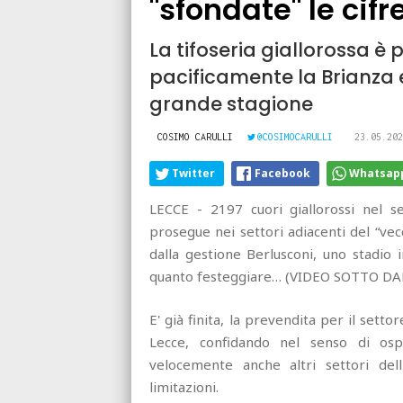
"sfondate" le cifr
La tifoseria giallorossa è
pacificamente la Brianza 
grande stagione
COSIMO CARULLI
@COSIMOCARULLI
23.05.202
Twitter
Facebook
Whatsap
LECCE - 2197 cuori giallorossi nel s
prosegue nei settori adiacenti del “vec
dalla gestione Berlusconi, uno stadio 
quanto festeggiare… (VIDEO SOTTO D
E' già finita, la prevendita per il setto
Lecce, confidando nel senso di ospi
velocemente anche altri settori dell
limitazioni.