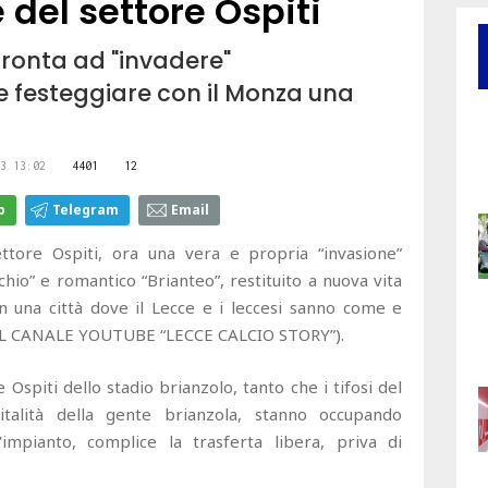
e del settore Ospiti
 pronta ad "invadere"
e festeggiare con il Monza una
3 13:02
4401
12
p
Telegram
Email
ettore Ospiti, ora una vera e propria “invasione”
chio” e romantico “Brianteo”, restituito a nuova vita
in una città dove il Lecce e i leccesi sanno come e
AL CANALE YOUTUBE “LECCE CALCIO STORY”).
re Ospiti dello stadio brianzolo, tanto che i tifosi del
talità della gente brianzola, stanno occupando
'impianto, complice la trasferta libera, priva di