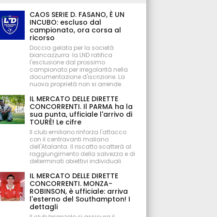
CAOS SERIE D. FASANO, È UN
INCUBO: escluso dal
campionato, ora corsa al
ricorso
Doccia gelata per la società
biancazzurra: la LND ratifica
l'esclusione dal prossimo
campionato per irregolarità nella
documentazione d'iscrizione. La
nuova proprietà non si arrende.
IL MERCATO DELLE DIRETTE
CONCORRENTI. Il PARMA ha la
sua punta, ufficiale l'arrivo di
TOURÉ! Le cifre
Il club emiliano rinforza l'attacco
con il centravanti maliano
dell'Atalanta. Il riscatto scatterà al
raggiungimento della salvezza e di
determinati obiettivi individuali.
IL MERCATO DELLE DIRETTE
CONCORRENTI. MONZA-
ROBINSON, è ufficiale: arriva
l'esterno del Southampton! I
dettagli
Il club brianzolo si assicura il