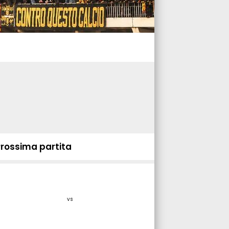
Prossima partita
vs