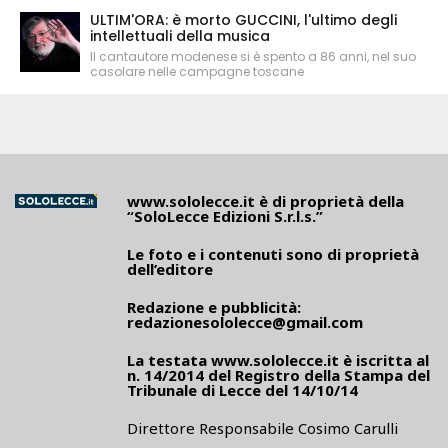
ULTIM'ORA: è morto GUCCINI, l'ultimo degli
intellettuali della musica
Il cantautore modenese si è spento a 86 anni, nel suo
casolare nelle campagne toscane
www.sololecce.it
è di proprietà della
“SoloLecce Edizioni S.r.l.s.”
Le foto e i contenuti sono di proprietà
dell’editore
Redazione e pubblicità:
redazionesololecce@gmail.com
La testata
www.sololecce.it
è iscritta al
n. 14/2014 del Registro della Stampa del
Tribunale di Lecce del 14/10/14
Direttore Responsabile Cosimo Carulli