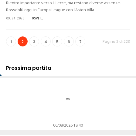
Rientro importante verso il Lecce, ma restano diverse assenze.
Rossoblù oggi in Europa League con l'Aston Villa
09.04.2026
OSPITI
Pagina 2 di 223
1
2
3
4
5
6
7
Prossima partita
vs
06/08/2026 18:40