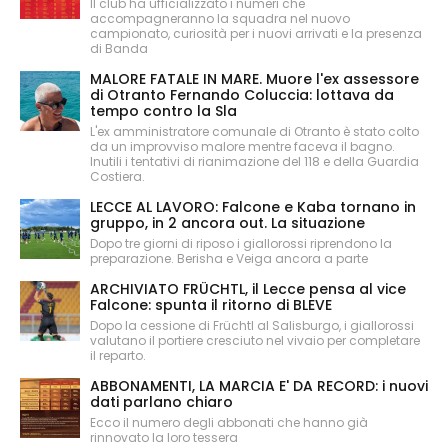
Il club ha ufficializzato i numeri che
accompagneranno la squadra nel nuovo
campionato, curiosità per i nuovi arrivati e la presenza
di Banda
MALORE FATALE IN MARE. Muore l'ex assessore
di Otranto Fernando Coluccia: lottava da
tempo contro la Sla
L'ex amministratore comunale di Otranto è stato colto
da un improvviso malore mentre faceva il bagno.
Inutili i tentativi di rianimazione del 118 e della Guardia
Costiera.
LECCE AL LAVORO: Falcone e Kaba tornano in
gruppo, in 2 ancora out. La situazione
Dopo tre giorni di riposo i giallorossi riprendono la
preparazione. Berisha e Veiga ancora a parte
ARCHIVIATO FRÜCHTL, il Lecce pensa al vice
Falcone: spunta il ritorno di BLEVE
Dopo la cessione di Früchtl al Salisburgo, i giallorossi
valutano il portiere cresciuto nel vivaio per completare
il reparto.
ABBONAMENTI, LA MARCIA E' DA RECORD: i nuovi
dati parlano chiaro
Ecco il numero degli abbonati che hanno già
rinnovato la loro tessera