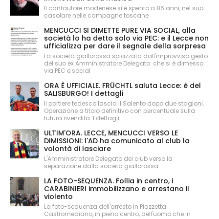
Il cantautore modenese si è spento a 86 anni, nel suo
casolare nelle campagne toscane
MENCUCCI SI DIMETTE PURE VIA SOCIAL, alla
società lo ha detto solo via PEC: e il Lecce non
ufficializza per dare il segnale della sorpresa
La società giallorossa spiazzata dall'improvviso gesto
del suo ex Amministratore Delegato: che si è dimesso
via PEC e social
ORA È UFFICIALE. FRÜCHTL saluta Lecce: è del
SALISBURGO! I dettagli
Il portiere tedesco lascia il Salento dopo due stagioni.
Operazione a titolo definitivo con percentuale sulla
futura rivendita. I dettagli.
ULTIM'ORA. LECCE, MENCUCCI VERSO LE
DIMISSIONI: l'AD ha comunicato al club la
volontà di lasciare
L'Amministratore Delegato del club verso la
separazione dalla società giallorossa
LA FOTO-SEQUENZA. Follia in centro, i
CARABINIERI immobilizzano e arrestano il
violento
La foto-sequenza dell'arresto in Piazzetta
Castromediano, in pieno centro, dell'uomo che in