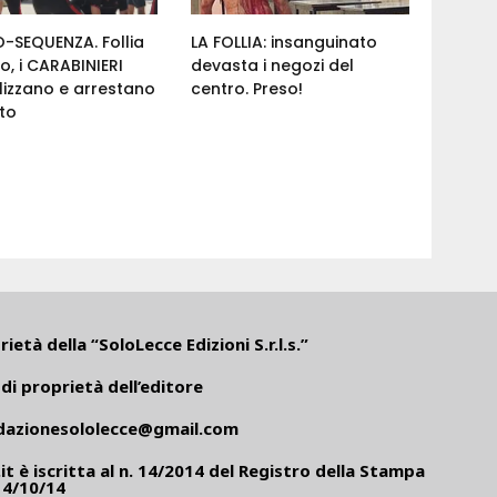
-SEQUENZA. Follia
LA FOLLIA: insanguinato
ro, i CARABINIERI
devasta i negozi del
izzano e arrestano
centro. Preso!
nto
ietà della “SoloLecce Edizioni S.r.l.s.”
di proprietà dell’editore
dazionesololecce@gmail.com
it
è iscritta al n. 14/2014 del Registro della Stampa
14/10/14