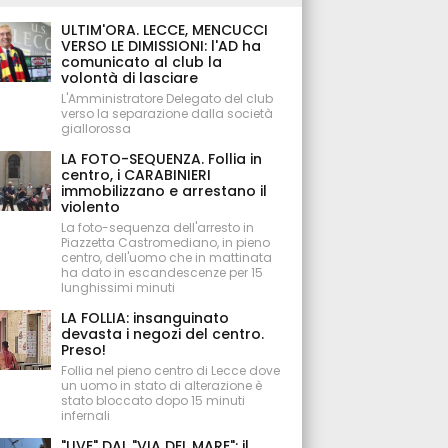
ULTIM'ORA. LECCE, MENCUCCI
VERSO LE DIMISSIONI: l'AD ha
comunicato al club la
volontà di lasciare
L'Amministratore Delegato del club
verso la separazione dalla società
giallorossa
LA FOTO-SEQUENZA. Follia in
centro, i CARABINIERI
immobilizzano e arrestano il
violento
La foto-sequenza dell'arresto in
Piazzetta Castromediano, in pieno
centro, dell'uomo che in mattinata
ha dato in escandescenze per 15
lunghissimi minuti
LA FOLLIA: insanguinato
devasta i negozi del centro.
Preso!
Follia nel pieno centro di Lecce dove
un uomo in stato di alterazione è
stato bloccato dopo 15 minuti
infernali
"LIVE" DAL "VIA DEL MARE": il