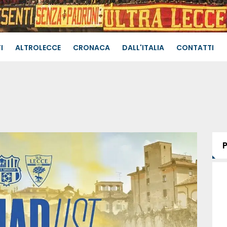
I
ALTROLECCE
CRONACA
DALL'ITALIA
CONTATTI