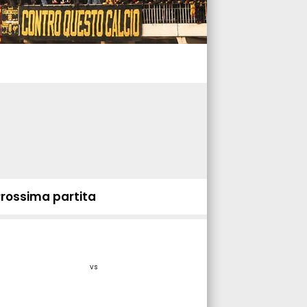
Prossima partita
vs