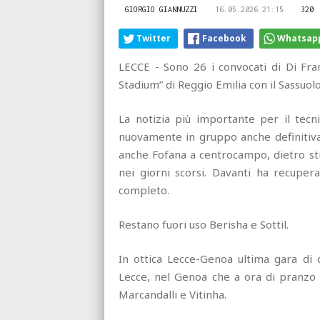
GIORGIO GIANNUZZI
16.05.2026 21:15
320
Twitter
Facebook
Whatsap
LECCE - Sono 26 i convocati di Di Fra
Stadium” di Reggio Emilia con il Sassuolo
La notizia più importante per il tecni
nuovamente in gruppo anche definitiva
anche Fofana a centrocampo, dietro str
nei giorni scorsi. Davanti ha recuper
completo.
Restano fuori uso Berisha e Sottil.
In ottica Lecce-Genoa ultima gara di c
Lecce, nel Genoa che a ora di pranzo ri
Marcandalli e Vitinha.