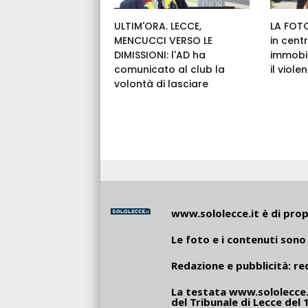
ULTIM'ORA. LECCE,
LA FOTO
MENCUCCI VERSO LE
in cent
DIMISSIONI: l'AD ha
immobil
comunicato al club la
il viole
volontà di lasciare
www.sololecce.it
è di propr
Le foto e i contenuti sono 
Redazione e pubblicità:
re
La testata
www.sololecce.
del Tribunale di Lecce del 