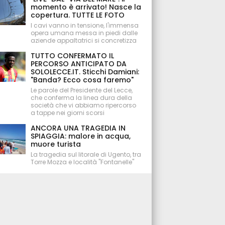
momento è arrivato! Nasce la
copertura. TUTTE LE FOTO
I cavi vanno in tensione, l'immensa
opera umana messa in piedi dalle
aziende appaltatrici si concretizza
TUTTO CONFERMATO IL
PERCORSO ANTICIPATO DA
SOLOLECCE.IT. Sticchi Damiani:
"Banda? Ecco cosa faremo"
Le parole del Presidente del Lecce,
che conferma la linea dura della
società che vi abbiamo ripercorso
a tappe nei giorni scorsi
ANCORA UNA TRAGEDIA IN
SPIAGGIA: malore in acqua,
muore turista
La tragedia sul litorale di Ugento, tra
Torre Mozza e località "Fontanelle"