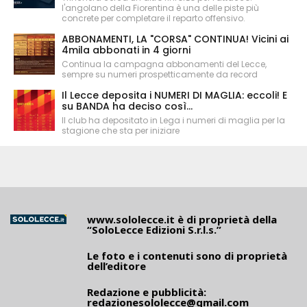
l'angolano della Fiorentina è una delle piste più
concrete per completare il reparto offensivo.
ABBONAMENTI, LA "CORSA" CONTINUA! Vicini ai
4mila abbonati in 4 giorni
Continua la campagna abbonamenti del Lecce,
sempre su numeri prospetticamente da record
Il Lecce deposita i NUMERI DI MAGLIA: eccoli! E
su BANDA ha deciso così...
Il club ha depositato in Lega i numeri di maglia per la
stagione che sta per iniziare
www.sololecce.it
è di proprietà della
“SoloLecce Edizioni S.r.l.s.”
Le foto e i contenuti sono di proprietà
dell’editore
Redazione e pubblicità:
redazionesololecce@gmail.com