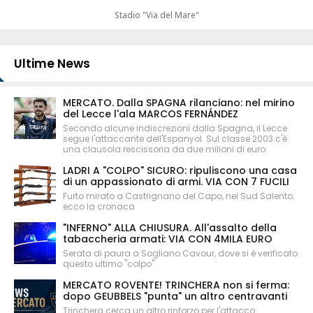
Stadio "Via del Mare"
Ultime News
MERCATO. Dalla SPAGNA rilanciano: nel mirino
del Lecce l'ala MARCOS FERNÁNDEZ
Secondo alcune indiscrezioni dalla Spagna, il Lecce
segue l'attaccante dell'Espanyol. Sul classe 2003 c'è
una clausola rescissoria da due milioni di euro.
LADRI A "COLPO" SICURO: ripuliscono una casa
di un appassionato di armi. VIA CON 7 FUCILI
Furto mirato a Castrignano del Capo, nel Sud Salento:
ecco la cronaca
"INFERNO" ALLA CHIUSURA. All'assalto della
tabaccheria armati: VIA CON 4MILA EURO
Serata di paura a Sogliano Cavour, dove si è verificato
questo ultimo "colpo"
MERCATO ROVENTE! TRINCHERA non si ferma:
dopo GEUBBELS "punta" un altro centravanti
Trinchera cerca un altro rinforzo per l'attacco: