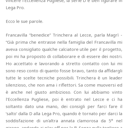
vincere l'Eccellenza Pugliese, la Serie D e ben figurare in
Lega Pro.
Ecco le sue parole.
Francavilla “benedice” Trinchera al Lecce, parla Magrì -
“Già prima che entrasse nella famiglia del Francavilla mi
aveva consigliato qualche calciatore utile per il progetto,
poi mi ha proposto di collaborare e di essere dei nostri.
Ho accettato e lavorando a stretto contatto con lui mi
sono reso conto di quanto fosse bravo, tanto da affidargli
tutte le scelte tecniche possibili. Trinchera è un leader
silenzioso, che non ama i riflettori. Sa come muoversi ed
è anche nel giusto ambizioso. Con lui abbiamo vinto
l'Eccellenza Pugliese, poi è entrato nel Lecce e ci ha
soltanto dato una mano, dei consigli per farci fare il
‘salto’ dalla D alla Lega Pro, quando è tornato per darci la
soddisfazione di un'altra annata clamorosa da 5° nel
girone, andando ai play off per la B. Senza nulla togliere a