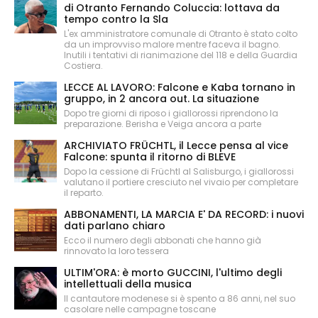
di Otranto Fernando Coluccia: lottava da
tempo contro la Sla
L'ex amministratore comunale di Otranto è stato colto
da un improvviso malore mentre faceva il bagno.
Inutili i tentativi di rianimazione del 118 e della Guardia
Costiera.
LECCE AL LAVORO: Falcone e Kaba tornano in
gruppo, in 2 ancora out. La situazione
Dopo tre giorni di riposo i giallorossi riprendono la
preparazione. Berisha e Veiga ancora a parte
ARCHIVIATO FRÜCHTL, il Lecce pensa al vice
Falcone: spunta il ritorno di BLEVE
Dopo la cessione di Früchtl al Salisburgo, i giallorossi
valutano il portiere cresciuto nel vivaio per completare
il reparto.
ABBONAMENTI, LA MARCIA E' DA RECORD: i nuovi
dati parlano chiaro
Ecco il numero degli abbonati che hanno già
rinnovato la loro tessera
ULTIM'ORA: è morto GUCCINI, l'ultimo degli
intellettuali della musica
Il cantautore modenese si è spento a 86 anni, nel suo
casolare nelle campagne toscane