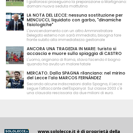
I giallorossi proseguono la preparazione a Martignano:
domani nuova seduta mattutina
LA NOTA DEL LECCE: nessuna sostituzione per
MENCUCCI, liquidato con garbo, "dinamiche
fisiologiche"
L'avvicendamento con un altro Amministratore
Delegato esterno non sarà immediato, bisogna fare
fronte subito alla immediatezza gestionale
ANCORA UNA TRAGEDIA IN MARE: turista si
accascia e muore sulla spiaggia di CASTRO
L'uomo, originario di Roma, stava facendo il bagno
quando ha avuto un malore fatale
MERCATO. Dalla SPAGNA rilanciano: nel mirino
del Lecce l'ala MARCOS FERNÁNDEZ
Secondo alcune indiscrezioni dalla Spagna, il Lecce
segue l'attaccante dell'Espanyol. Sul classe 2003 c'è
una clausola rescissoria da due milioni di euro.
www.sololecce.it
è di proprietà della