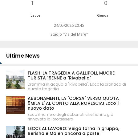
1
0
Lecce
Genoa
24/05/2026 20:45
Stadio "Via del Mare"
Ultime News
FLASH: LA TRAGEDIA A GALLIPOLI, MUORE
TURISTA 19ENNE a "Rivabella"
Dramma in acqua a "Rivabella". Ecco la cronaca di
questa tragedia
ABBONAMENTI, LA "CORSA" VERSO QUOTA
5MILA E' AL CONTO ALLA ROVESCIA! Ecco il
nuovo dato
Ecco il numero degli abbonati che hanno già
rinnovato la loro tessera
LECCE AL LAVORO: Veiga torna in gruppo,
Berisha e Maleh ancora a parte