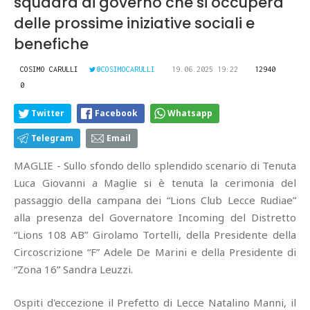
squadra di governo che si occuperà
delle prossime iniziative sociali e
benefiche
COSIMO CARULLI
@COSIMOCARULLI
19.06.2025 19:22
12940
0
Twitter
Facebook
Whatsapp
Telegram
Email
MAGLIE - Sullo sfondo dello splendido scenario di Tenuta
Luca Giovanni a Maglie si è tenuta la cerimonia del
passaggio della campana dei “Lions Club Lecce Rudiae”
alla presenza del Governatore Incoming del Distretto
“Lions 108 AB” Girolamo Tortelli, della Presidente della
Circoscrizione “F” Adele De Marini e della Presidente di
“Zona 16” Sandra Leuzzi.
Ospiti d'eccezione il Prefetto di Lecce Natalino Manni, il