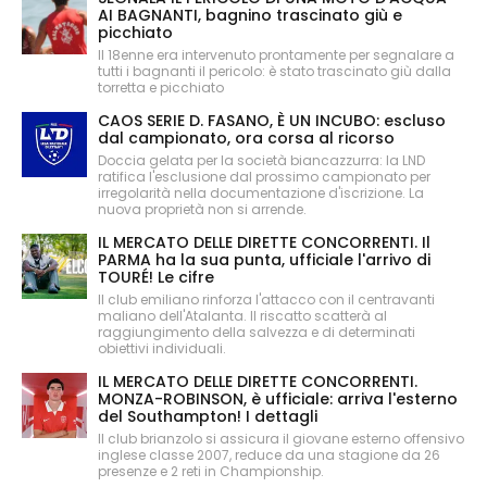
AI BAGNANTI, bagnino trascinato giù e
picchiato
Il 18enne era intervenuto prontamente per segnalare a
tutti i bagnanti il pericolo: è stato trascinato giù dalla
torretta e picchiato
CAOS SERIE D. FASANO, È UN INCUBO: escluso
dal campionato, ora corsa al ricorso
Doccia gelata per la società biancazzurra: la LND
ratifica l'esclusione dal prossimo campionato per
irregolarità nella documentazione d'iscrizione. La
nuova proprietà non si arrende.
IL MERCATO DELLE DIRETTE CONCORRENTI. Il
PARMA ha la sua punta, ufficiale l'arrivo di
TOURÉ! Le cifre
Il club emiliano rinforza l'attacco con il centravanti
maliano dell'Atalanta. Il riscatto scatterà al
raggiungimento della salvezza e di determinati
obiettivi individuali.
IL MERCATO DELLE DIRETTE CONCORRENTI.
MONZA-ROBINSON, è ufficiale: arriva l'esterno
del Southampton! I dettagli
Il club brianzolo si assicura il giovane esterno offensivo
inglese classe 2007, reduce da una stagione da 26
presenze e 2 reti in Championship.