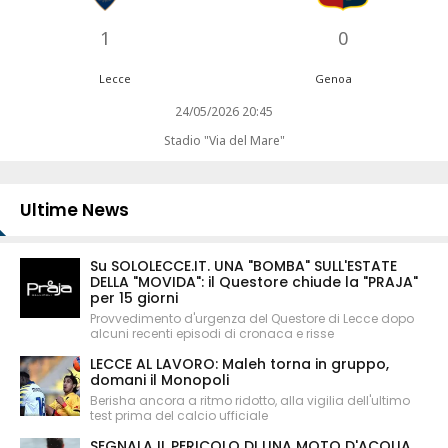
1
0
Lecce
Genoa
24/05/2026 20:45
Stadio "Via del Mare"
Ultime News
Su SOLOLECCE.IT. UNA "BOMBA" SULL'ESTATE
DELLA "MOVIDA": il Questore chiude la "PRAJA"
per 15 giorni
Provvedimento d'urgenza del Questore di Lecce dopo
alcuni recenti episodi di cronaca e risse
LECCE AL LAVORO: Maleh torna in gruppo,
domani il Monopoli
Berisha ancora a ritmo ridotto, alla vigilia dell'ultimo
test prima del calcio ufficiale
SEGNALA IL PERICOLO DI UNA MOTO D'ACQUA