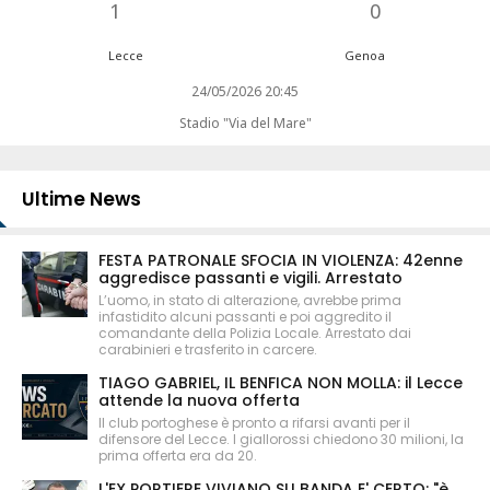
1
0
Lecce
Genoa
24/05/2026 20:45
Stadio "Via del Mare"
Ultime News
FESTA PATRONALE SFOCIA IN VIOLENZA: 42enne
aggredisce passanti e vigili. Arrestato
L’uomo, in stato di alterazione, avrebbe prima
infastidito alcuni passanti e poi aggredito il
comandante della Polizia Locale. Arrestato dai
carabinieri e trasferito in carcere.
TIAGO GABRIEL, IL BENFICA NON MOLLA: il Lecce
attende la nuova offerta
Il club portoghese è pronto a rifarsi avanti per il
difensore del Lecce. I giallorossi chiedono 30 milioni, la
prima offerta era da 20.
L'EX PORTIERE VIVIANO SU BANDA E' CERTO: "è