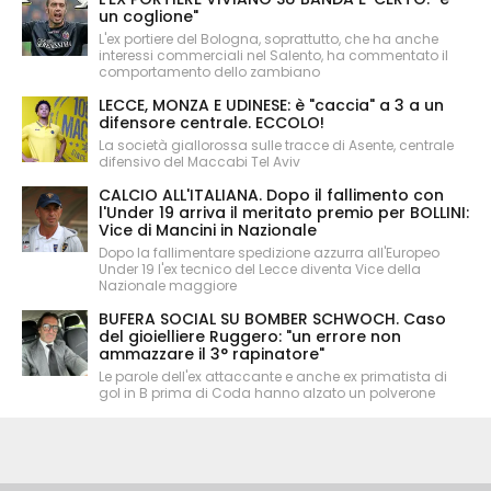
un coglione"
L'ex portiere del Bologna, soprattutto, che ha anche
interessi commerciali nel Salento, ha commentato il
comportamento dello zambiano
LECCE, MONZA E UDINESE: è "caccia" a 3 a un
difensore centrale. ECCOLO!
La società giallorossa sulle tracce di Asente, centrale
difensivo del Maccabi Tel Aviv
CALCIO ALL'ITALIANA. Dopo il fallimento con
l'Under 19 arriva il meritato premio per BOLLINI:
Vice di Mancini in Nazionale
Dopo la fallimentare spedizione azzurra all'Europeo
Under 19 l'ex tecnico del Lecce diventa Vice della
Nazionale maggiore
BUFERA SOCIAL SU BOMBER SCHWOCH. Caso
del gioielliere Ruggero: "un errore non
ammazzare il 3° rapinatore"
Le parole dell'ex attaccante e anche ex primatista di
gol in B prima di Coda hanno alzato un polverone