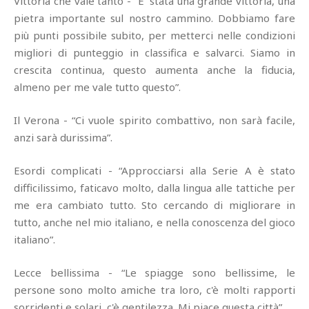
Vittoria che vale tanto - “E' stata una grande vittoria, una
pietra importante sul nostro cammino. Dobbiamo fare
più punti possibile subito, per metterci nelle condizioni
migliori di punteggio in classifica e salvarci. Siamo in
crescita continua, questo aumenta anche la fiducia,
almeno per me vale tutto questo”.
Il Verona - “Ci vuole spirito combattivo, non sarà facile,
anzi sarà durissima”.
Esordi complicati - “Approcciarsi alla Serie A è stato
difficilissimo, faticavo molto, dalla lingua alle tattiche per
me era cambiato tutto. Sto cercando di migliorare in
tutto, anche nel mio italiano, e nella conoscenza del gioco
italiano”.
Lecce bellissima - “Le spiagge sono bellissime, le
persone sono molto amiche tra loro, c'è molti rapporti
sorridenti e solari, c'è gentilezza. Mi piace questa città”.