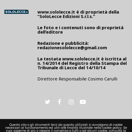
www.sololecce.it
è di proprietà della
“SoloLecce Edizioni S.r.l.s.”
Le foto e i contenuti sono di proprietà
dell’editore
Redazione e pubblicità:
redazionesololecce@gmail.com
La testata
www.sololecce.it
è iscritta al
n. 14/2014 del Registro della Stampa del
Tribunale di Lecce del 14/10/14
Direttore Responsabile Cosimo Carulli
Questo sito o gli strumenti terzi da questo utilizzati si avvalgono di cookie
necessari al funzionamento ed utili alle finalità illustrate nella cookie policy. Se
PRIVACY
vuoi saperne di più o negare il consenso a tutti o ad alcuni cookie, consulta la